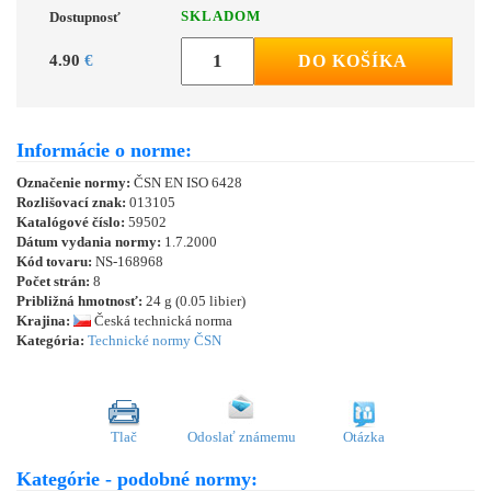
SKLADOM
Dostupnosť
4.90
€
DO KOŠÍKA
Informácie o norme:
Označenie normy:
ČSN EN ISO 6428
Rozlišovací znak:
013105
Katalógové číslo:
59502
Dátum vydania normy:
1.7.2000
Kód tovaru:
NS-168968
Počet strán:
8
Približná hmotnosť:
24 g (0.05 libier)
Krajina:
Česká technická norma
Kategória:
Technické normy ČSN
Tlač
Odoslať známemu
Otázka
Kategórie - podobné normy: