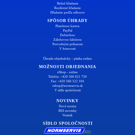
Bežné hľadanie
Rozšírené hľadanie
Hľadanie podľa odborov
SPÔSOB ÚHRADY
Platobnou kartou
PayPal
Dobierkou
Zálohovou faktúrou
Prevodným príkazom
V hotovosti
Úhrada objednávky - platba online
MOŽNOSTI OBJEDNANIA
eShop - online
Telefón: +420 566 621 759
Fax: +420 566 522 104
eshop@normservis.sk
V sídle spoločnosti
NOVINKY
Nové normy
RSS novinky
Vestník
SÍDLO SPOLOČNOSTI