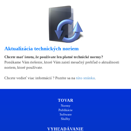
Aktualizácia technických noriem
Chcete mať istotu, že používate len platné technické normy?
Ponúkame Vám riešenie, ktoré Vám zaistí mesačný prehľad o aktuálnosti
noriem, ktoré používate.
Chcete vedieť viac informácií ? Pozrite sa na
túto stránku
.
TOVAR
Normy
Publikácie
Software
Služby
VYHĽADÁVANIE