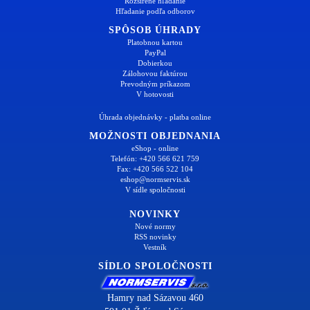
Rozšírené hľadanie
Hľadanie podľa odborov
SPÔSOB ÚHRADY
Platobnou kartou
PayPal
Dobierkou
Zálohovou faktúrou
Prevodným príkazom
V hotovosti
Úhrada objednávky - platba online
MOŽNOSTI OBJEDNANIA
eShop - online
Telefón: +420 566 621 759
Fax: +420 566 522 104
eshop@normservis.sk
V sídle spoločnosti
NOVINKY
Nové normy
RSS novinky
Vestník
SÍDLO SPOLOČNOSTI
Hamry nad Sázavou 460