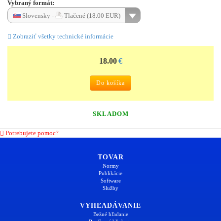
Vybraný formát:
Slovensky -
Tlačené (18.00 EUR)
Zobraziť všetky technické informácie
18.00
€
Do košíka
SKLADOM
Potrebujete pomoc?
TOVAR
Normy
Publikácie
Software
Služby
VYHĽADÁVANIE
Bežné hľadanie