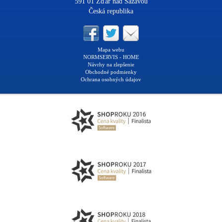
591 01 Žďár nad Sázavou
Česká republika
Mapa webu
NORMSERVIS - HOME
Návrhy na zlepšenie
Obchodné podmienky
Ochrana osobných údajov