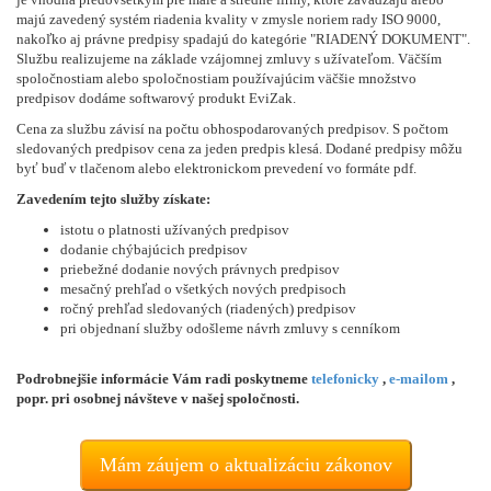
majú zavedený systém riadenia kvality v zmysle noriem rady ISO 9000,
nakoľko aj právne predpisy spadajú do kategórie "RIADENÝ DOKUMENT".
Službu realizujeme na základe vzájomnej zmluvy s užívateľom. Väčším
spoločnostiam alebo spoločnostiam používajúcim väčšie množstvo
predpisov dodáme softwarový produkt EviZak.
Cena za službu závisí na počtu obhospodarovaných predpisov. S počtom
sledovaných predpisov cena za jeden predpis klesá. Dodané predpisy môžu
byť buď v tlačenom alebo elektronickom prevedení vo formáte pdf.
Zavedením tejto služby získate:
istotu o platnosti užívaných predpisov
dodanie chýbajúcich predpisov
priebežné dodanie nových právnych predpisov
mesačný prehľad o všetkých nových predpisoch
ročný prehľad sledovaných (riadených) predpisov
pri objednaní služby odošleme návrh zmluvy s cenníkom
Podrobnejšie informácie Vám radi poskytneme
telefonicky
,
e-mailom
,
popr. pri osobnej návšteve v našej spoločnosti.
Mám záujem o aktualizáciu zákonov