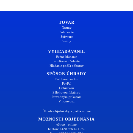
TOVAR
Normy
Publikácie
Software
Služby
VYHĽADÁVANIE
Bežné hľadanie
Rozšírené hľadanie
Hľadanie podľa odborov
SPÔSOB ÚHRADY
Platobnou kartou
PayPal
Dobierkou
Zálohovou faktúrou
Prevodným príkazom
V hotovosti
Úhrada objednávky - platba online
MOŽNOSTI OBJEDNANIA
eShop - online
Telefón: +420 566 621 759