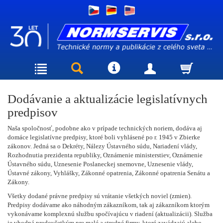
Dodávanie a aktualizácie legislatívnych
predpisov
Naša spoločnosť, podobne ako v prípade technických noriem, dodáva aj
domáce legislatívne predpisy, ktoré boli vyhlásené po r. 1945 v Zbierke
zákonov. Jedná sa o Dekréty, Nálezy Ústavného súdu, Nariadení vlády,
Rozhodnutia prezidenta republiky, Oznámenie ministerstiev, Oznámenie
Ústavného súdu, Uznesenie Poslaneckej snemovne, Uznesenie vlády,
Ústavné zákony, Vyhlášky, Zákonné opatrenia, Zákonné opatrenia Senátu a
Zákony.
Všetky dodané právne predpisy sú vrátanie všetkých noviel (zmien).
Predpisy dodávame ako náhodným zákazníkom, tak aj zákazníkom ktorým
vykonávame komplexnú službu spočívajúcu v riadení (aktualizácii). Služba
je vhodná predovšetkým pre malé a stredné firmy, ktoré zavádzajú alebo