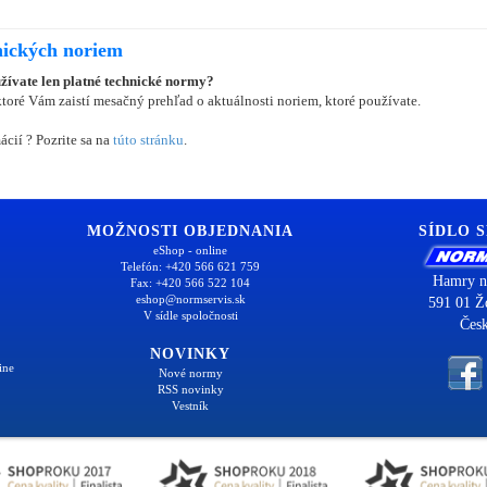
nických noriem
užívate len platné technické normy?
oré Vám zaistí mesačný prehľad o aktuálnosti noriem, ktoré používate.
ácií ? Pozrite sa na
túto stránku
.
MOŽNOSTI OBJEDNANIA
SÍDLO 
eShop - online
Telefón: +420 566 621 759
Hamry n
Fax: +420 566 522 104
eshop@normservis.sk
591 01 Ž
V sídle spoločnosti
Česk
NOVINKY
ine
Nové normy
RSS novinky
Vestník