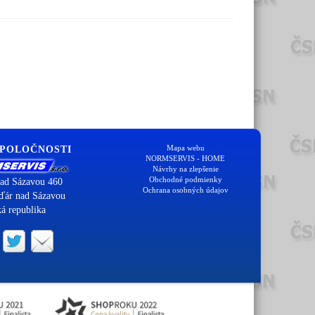
Mapa webu
SPOLOČNOSTI
NORMSERVIS - HOME
Návrhy na zlepšenie
Obchodné podmienky
ad Sázavou 460
Ochrana osobných údajov
ďár nad Sázavou
á republika