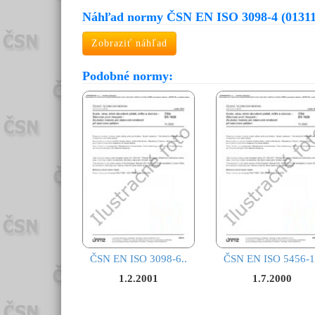
Náhľad normy ČSN EN ISO 3098-4 (01311
Zobraziť náhľad
Podobné normy:
ČSN EN ISO 3098-6..
ČSN EN ISO 5456-1
1.2.2001
1.7.2000