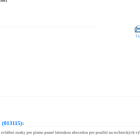
2001
Tl
 (013115):
zvláštní znaky pro písmo psané latinskou abecedou pro použití na technických vý