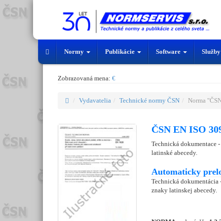
Normy
Publikácie
Software
Služb
Zobrazovaná mena:
€
Vydavatelia
Technické normy ČSN
Norma "ČSN
ČSN EN ISO 309
Technická dokumentace - 
latinské abecedy.
Automaticky prel
Technická dokumentácia -
znaky latinskej abecedy.