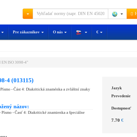
H
y
Pre zákazníkov
O nás
€
 EN ISO 3098-4"
8-4 (013115)
Jazyk
Písmo - Část 4: Diakritická znaménka a zvláštní znaky
Prevedenie
ožený názov:
Dostupnosť
 Písmo - Časť 4: Diakritické znamienka a špeciálne
7.70
€