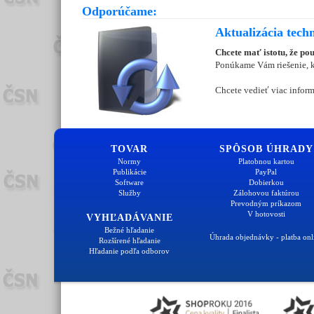
Odporúčame:
Aktualizácia tech
Chcete mať istotu, že po
Ponúkame Vám riešenie, kt
Chcete vedieť viac inform
TOVAR
SPÔSOB ÚHRADY
Normy
Platobnou kartou
Publikácie
PayPal
Software
Dobierkou
Služby
Zálohovou faktúrou
Prevodným príkazom
V hotovosti
VYHĽADÁVANIE
Bežné hľadanie
Úhrada objednávky - platba onl
Rozšírené hľadanie
Hľadanie podľa odborov