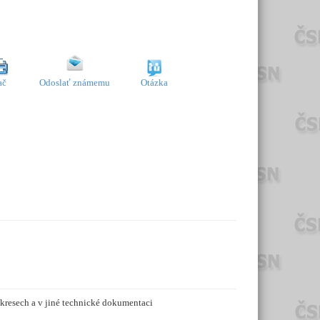
ač
Odoslať známemu
Otázka
kresech a v jiné technické dokumentaci