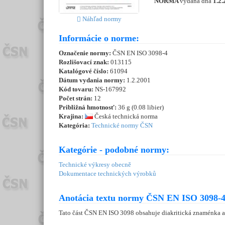
NORMA
vydaná dňa
1.2.
Náhľad normy
Informácie o norme:
Označenie normy:
ČSN EN ISO 3098-4
Rozlišovací znak:
013115
Katalógové číslo:
61094
Dátum vydania normy:
1.2.2001
Kód tovaru:
NS-167992
Počet strán:
12
Približná hmotnosť:
36 g (0.08 libier)
Krajina:
Česká technická norma
Kategória:
Technické normy ČSN
Kategórie - podobné normy:
Technické výkresy obecně
Dokumentace technických výrobků
Anotácia textu normy ČSN EN ISO 3098-4
Tato část ČSN EN ISO 3098 obsahuje diakritická znaménka a 