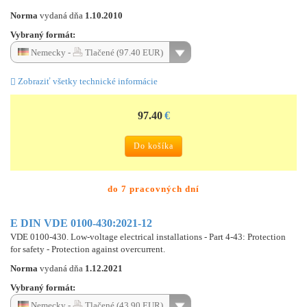
Norma
vydaná dňa
1.10.2010
Vybraný formát:
Nemecky -
Tlačené (97.40 EUR)
Zobraziť všetky technické informácie
97.40
€
Do košíka
do 7 pracovných dní
E DIN VDE 0100-430:2021-12
VDE 0100-430. Low-voltage electrical installations - Part 4-43: Protection
for safety - Protection against overcurrent.
Norma
vydaná dňa
1.12.2021
Vybraný formát:
Nemecky -
Tlačené (43.90 EUR)