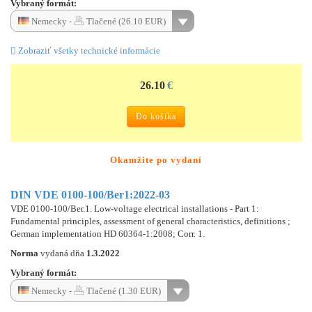
Vybraný formát:
Nemecky -
Tlačené (26.10 EUR)
Zobraziť všetky technické informácie
26.10
€
Do košíka
Okamžite po vydaní
DIN VDE 0100-100/Ber1:2022-03
VDE 0100-100/Ber.1. Low-voltage electrical installations - Part 1:
Fundamental principles, assessment of general characteristics, definitions ;
German implementation HD 60364-1:2008; Corr. 1.
Norma
vydaná dňa
1.3.2022
Vybraný formát:
Nemecky -
Tlačené (1.30 EUR)