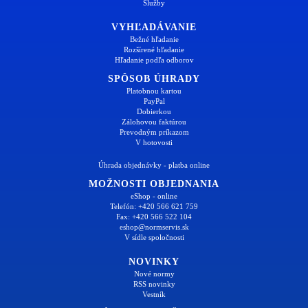
Služby
VYHĽADÁVANIE
Bežné hľadanie
Rozšírené hľadanie
Hľadanie podľa odborov
SPÔSOB ÚHRADY
Platobnou kartou
PayPal
Dobierkou
Zálohovou faktúrou
Prevodným príkazom
V hotovosti
Úhrada objednávky - platba online
MOŽNOSTI OBJEDNANIA
eShop - online
Telefón: +420 566 621 759
Fax: +420 566 522 104
eshop@normservis.sk
V sídle spoločnosti
NOVINKY
Nové normy
RSS novinky
Vestník