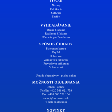
TOVAR
Normy
Publikácie
Software
Služby
VYHĽADÁVANIE
Bežné hľadanie
Rozšírené hľadanie
Hľadanie podľa odborov
SPÔSOB ÚHRADY
Platobnou kartou
PayPal
Dobierkou
Zálohovou faktúrou
Prevodným príkazom
V hotovosti
Úhrada objednávky - platba online
MOŽNOSTI OBJEDNANIA
eShop - online
Telefón: +420 566 621 759
Fax: +420 566 522 104
eshop@normservis.sk
V sídle spoločnosti
NOVINKY