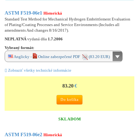
ASTM F519-06e1
Historická
Standard Test Method for Mechanical Hydrogen Embrittlement Evaluation
of Plating/Coating Processes and Service Environments (Includes all
amendments And changes 8/16/2017).
NEPLATNÁ
vydaná dňa
1.7.2006
Vybraný formát:
Anglicky -
Online zabezpečené PDF
(83.20 EUR)
Zobraziť všetky technické informácie
83.20
€
Do košíka
SKLADOM
ASTM F519-06e2
Historická