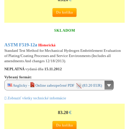
Do košíka
SKLADOM
ASTM F519-12a
Historická
Standard Test Method for Mechanical Hydrogen Embrittlement Evaluation
of Plating/Coating Processes and Service Environments (Includes all
amendments And changes 12/18/2013).
NEPLATNÁ
vydaná dňa
15.11.2012
Vybraný formát:
Anglicky -
Online zabezpečené PDF
(83.20 EUR)
Zobraziť všetky technické informácie
83.20
€
Do košíka