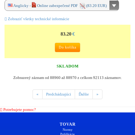
Anglicky -
Online zabezpečené PDF
(83.20 EUR)
Zobraziť všetky technické informácie
83.20
€
Do košíka
SKLADOM
Zobrazený záznam od 88960 až 88970 z celkom 92113 záznamov.
«
Predchádzajúci
Ďalšie
»
Potrebujete pomoc?
TOVAR
Normy
Publikácie