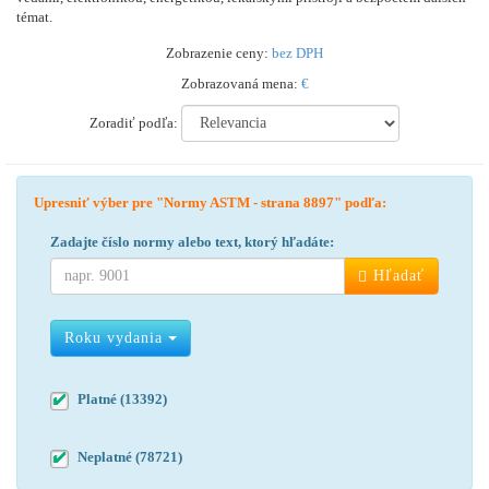
témat.
Zobrazenie ceny:
bez DPH
Zobrazovaná mena:
€
Zoradiť podľa:
Upresniť výber pre "Normy ASTM - strana 8897" podľa:
Zadajte číslo normy alebo text, ktorý hľadáte:
Hľadať
Roku vydania
Platné (13392)
Neplatné (78721)