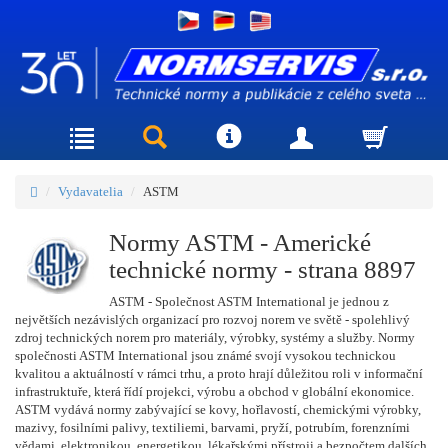
Vydavatelia
ASTM
Normy ASTM - Americké
technické normy - strana 8897
ASTM - Společnost ASTM International je jednou z
největších nezávislých organizací pro rozvoj norem ve světě - spolehlivý
zdroj technických norem pro materiály, výrobky, systémy a služby. Normy
společnosti ASTM International jsou známé svojí vysokou technickou
kvalitou a aktuálností v rámci trhu, a proto hrají důležitou roli v informační
infrastruktuře, která řídí projekci, výrobu a obchod v globální ekonomice.
ASTM vydává normy zabývající se kovy, hořlavostí, chemickými výrobky,
mazivy, fosilními palivy, textiliemi, barvami, pryží, potrubím, forenzními
vědami, elektronikou, energetikou, lékařskými přístroji a bezpočtem dalších