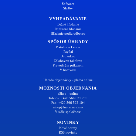
Software
Služby
VYHĽADÁVANIE
Bežné hľadanie
Rozšírené hľadanie
Hľadanie podľa odborov
SPÔSOB ÚHRADY
Platobnou kartou
PayPal
Dobierkou
Zálohovou faktúrou
Prevodným príkazom
V hotovosti
Úhrada objednávky - platba online
MOŽNOSTI OBJEDNANIA
eShop - online
Telefón: +420 566 621 759
Fax: +420 566 522 104
eshop@normservis.sk
V sídle spoločnosti
NOVINKY
Nové normy
RSS novinky