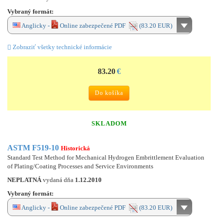
Vybraný formát:
Anglicky -
Online zabezpečené PDF
(83.20 EUR)
Zobraziť všetky technické informácie
83.20
€
Do košíka
SKLADOM
ASTM F519-10
Historická
Standard Test Method for Mechanical Hydrogen Embrittlement Evaluation
of Plating/Coating Processes and Service Environments
NEPLATNÁ
vydaná dňa
1.12.2010
Vybraný formát:
Anglicky -
Online zabezpečené PDF
(83.20 EUR)