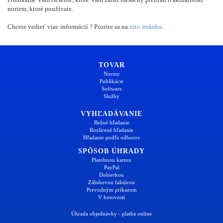
noriem, ktoré používate.
Chcete vedieť viac informácií ? Pozrite sa na
túto stránku
.
TOVAR
Normy
Publikácie
Software
Služby
VYHĽADÁVANIE
Bežné hľadanie
Rozšírené hľadanie
Hľadanie podľa odborov
SPÔSOB ÚHRADY
Platobnou kartou
PayPal
Dobierkou
Zálohovou faktúrou
Prevodným príkazom
V hotovosti
Úhrada objednávky - platba online