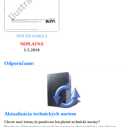
STN EN 61003-2
NEPLATNÁ
1.5.2010
Odporúčame:
Aktualizácia technických noriem
Chcete mať istotu, že používate len platné technické normy?
Ponúkame Vám riešenie, ktoré Vám zaistí mesačný prehľad o aktuálnosti