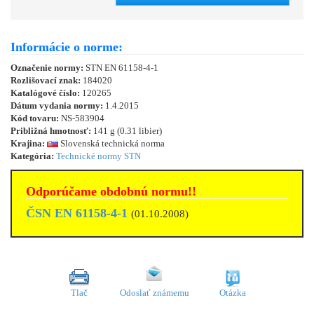
Informácie o norme:
Označenie normy:
STN EN 61158-4-1
Rozlišovací znak:
184020
Katalógové číslo:
120265
Dátum vydania normy:
1.4.2015
Kód tovaru:
NS-583904
Približná hmotnosť:
141 g (0.31 libier)
Krajina:
Slovenská technická norma
Kategória:
Technické normy STN
Odporúčame obdobnú normu!!
ČSN EN 61158-4-1
(01.10.2008)
Tlač
Odoslať známemu
Otázka