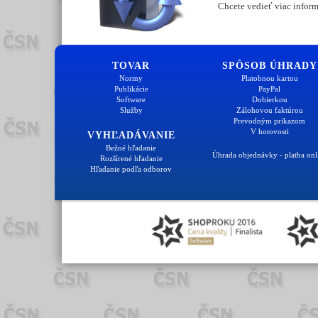
Chcete vedieť viac inform
TOVAR
SPÔSOB ÚHRADY
Normy
Platobnou kartou
Publikácie
PayPal
Software
Dobierkou
Služby
Zálohovou faktúrou
Prevodným príkazom
V hotovosti
VYHĽADÁVANIE
Bežné hľadanie
Úhrada objednávky - platba onl
Rozšírené hľadanie
Hľadanie podľa odborov