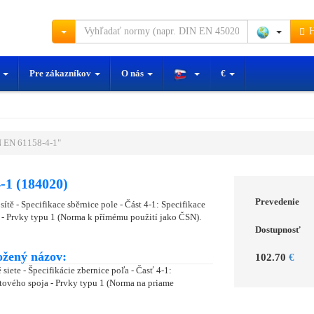
H
y
Pre zákazníkov
O nás
€
 EN 61158-4-1"
-1 (184020)
Prevedenie
tě - Specifikace sběrnice pole - Část 4-1: Specifikace
 - Prvky typu 1 (Norma k přímému použití jako ČSN).
Dostupnosť
ožený názov:
102.70
€
iete - Špecifikácie zbernice poľa - Časť 4-1:
tového spoja - Prvky typu 1 (Norma na priame