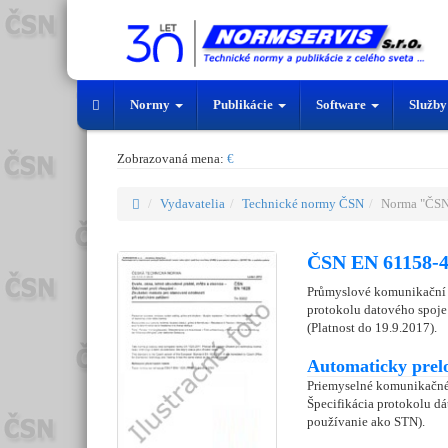
Normy
Publikácie
Software
Služb
Zobrazovaná mena:
€
Vydavatelia
Technické normy ČSN
Norma "ČSN
ČSN EN 61158-4
Průmyslové komunikační sí
protokolu datového spoje
(Platnost do 19.9.2017).
Automaticky prel
Priemyselné komunikačné s
Špecifikácia protokolu dá
používanie ako STN).