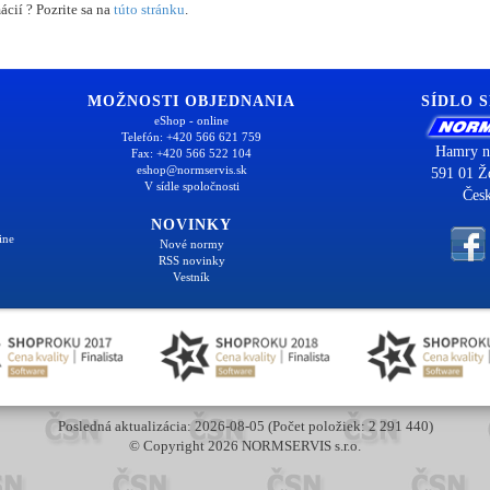
ácií ? Pozrite sa na
túto stránku
.
MOŽNOSTI OBJEDNANIA
SÍDLO 
eShop - online
Telefón: +420 566 621 759
Hamry n
Fax: +420 566 522 104
eshop@normservis.sk
591 01 Ž
V sídle spoločnosti
Česk
NOVINKY
ine
Nové normy
RSS novinky
Vestník
Posledná aktualizácia: 2026-08-05 (Počet položiek: 2 291 440)
© Copyright 2026 NORMSERVIS s.r.o.