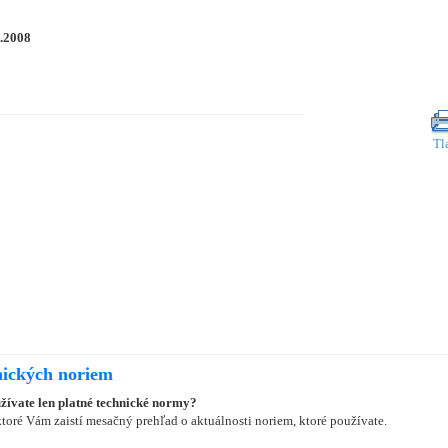
0.2008
Tl
nických noriem
užívate len platné technické normy?
oré Vám zaistí mesačný prehľad o aktuálnosti noriem, ktoré používate.