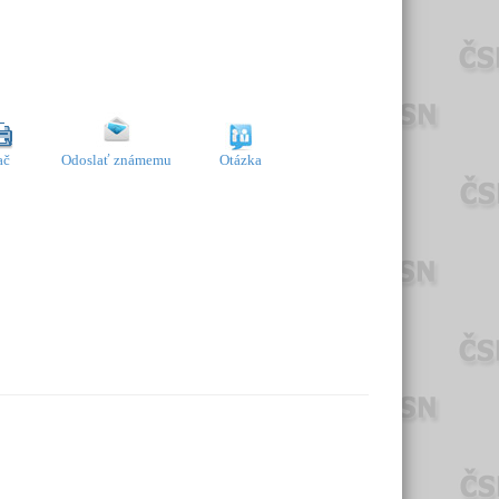
ač
Odoslať známemu
Otázka