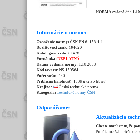
NORMA
vydaná dňa
1.1
Informácie o norme:
Označenie normy:
ČSN EN 61158-4-1
Rozlišovací znak:
184020
Katalógové číslo:
81478
Poznámka:
NEPLATNÁ
Dátum vydania normy:
1.10.2008
Kód tovaru:
NS-159564
Počet strán:
436
Približná hmotnosť:
1339 g (2.95 libier)
Krajina:
Česká technická norma
Kategória:
Technické normy ČSN
Odporúčame:
Aktualizácia tech
Chcete mať istotu, že po
Ponúkame Vám riešenie, kt