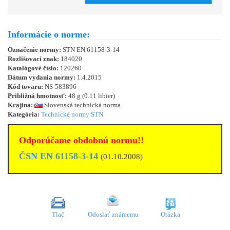
Informácie o norme:
Označenie normy:
STN EN 61158-3-14
Rozlišovací znak:
184020
Katalógové číslo:
120260
Dátum vydania normy:
1.4.2015
Kód tovaru:
NS-583896
Približná hmotnosť:
48 g (0.11 libier)
Krajina:
Slovenská technická norma
Kategória:
Technické normy STN
Odporúčame obdobnú normu!!
ČSN EN 61158-3-14
(01.10.2008)
Tlač
Odoslať známemu
Otázka