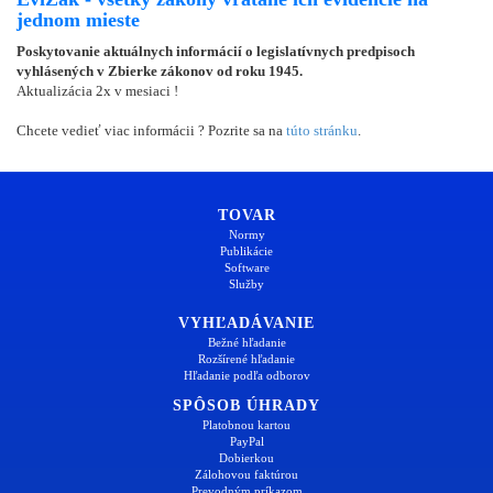
jednom mieste
Poskytovanie aktuálnych informácií o legislatívnych predpisoch
vyhlásených v Zbierke zákonov od roku 1945.
Aktualizácia 2x v mesiaci !
Chcete vedieť viac informácii ? Pozrite sa na
túto stránku
.
TOVAR
Normy
Publikácie
Software
Služby
VYHĽADÁVANIE
Bežné hľadanie
Rozšírené hľadanie
Hľadanie podľa odborov
SPÔSOB ÚHRADY
Platobnou kartou
PayPal
Dobierkou
Zálohovou faktúrou
Prevodným príkazom