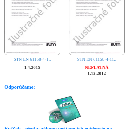
STN EN 61158-4-1..
STN EN 61158-4-11..
1.4.2015
NEPLATNÁ
1.12.2012
Odporúčame:
EviZak - všetky zákony vrátane ich evidencie na