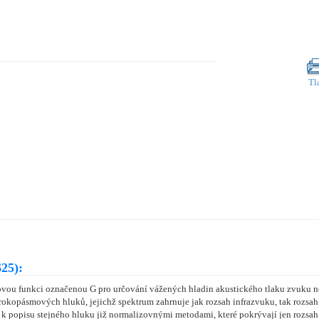
Tl
25):
vou funkci označenou G pro určování vážených hladin akustického tlaku zvuku neb
kopásmových hluků, jejichž spektrum zahrnuje jak rozsah infrazvuku, tak rozsah s
k popisu stejného hluku již normalizovnými metodami, které pokrývají jen rozsah s