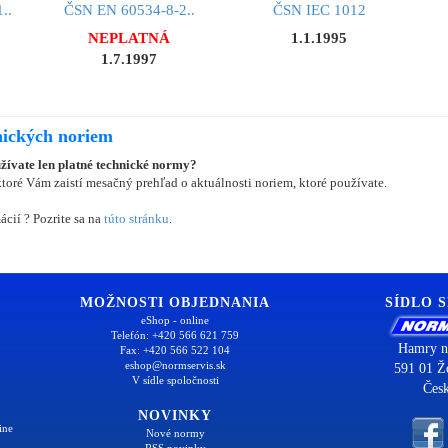
..
ČSN EN 60534-8-2..
ČSN IEC 1012
NEPLATNÁ
1.1.1995
1.7.1997
nických noriem
užívate len platné technické normy?
oré Vám zaistí mesačný prehľad o aktuálnosti noriem, ktoré používate.
ácií ? Pozrite sa na
túto stránku
.
MOŽNOSTI OBJEDNANIA
SÍDLO 
eShop - online
Telefón: +420 566 621 759
Hamry n
Fax: +420 566 522 104
eshop@normservis.sk
591 01 Ž
V sídle spoločnosti
Česk
NOVINKY
ine
Nové normy