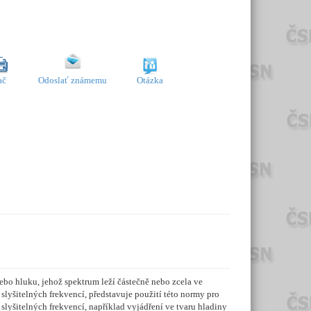
ač
Odoslať známemu
Otázka
o hluku, jehož spektrum leží částečně nebo zcela ve
lyšitelných frekvencí, představuje použití této normy pro
lyšitelných frekvencí, například vyjádření ve tvaru hladiny