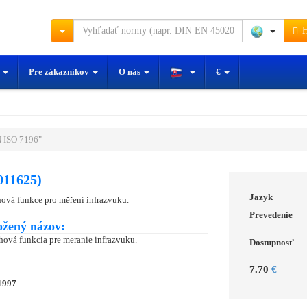
H
y
Pre zákazníkov
O nás
€
 ISO 7196"
011625)
Jazyk
hová funkce pro měření infrazvuku.
Prevedenie
ožený názov:
hová funkcia pre meranie infrazvuku.
Dostupnosť
7.70
€
1997