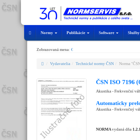
Normy
Publikácie
Software
Služb
Zobrazovaná mena:
€
Vydavatelia
Technické normy ČSN
Norma "ČSN
ČSN ISO 7196 (
Akustika - Frekvenční vá
Automaticky prel
Akustika - Frekvenčný vá
NORMA
vydaná dňa
1.2.