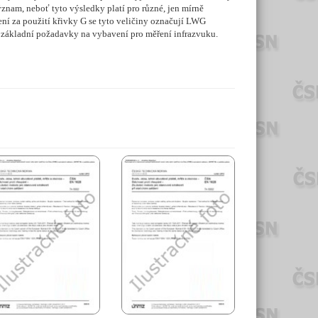
znam, neboť tyto výsledky platí pro různé, jen mírně
ření za použití křivky G se tyto veličiny označují LWG
e základní požadavky na vybavení pro měření infrazvuku.