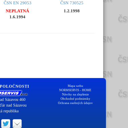
ČSN EN 29053
ČSN 730525
NEPLATNÁ
1.2.1998
1.6.1994
Mapa webu
SPOLOČNOSTI
NORMSERVIS - HOME
Návrhy na zlepšenie
Obchodné podmienky
ad Sázavou 460
Ochrana osobných údajov
ďár nad Sázavou
á republika