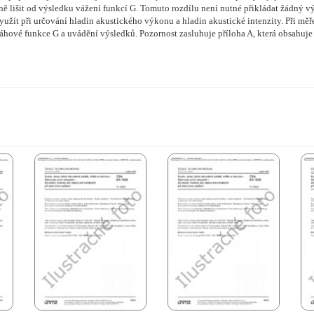
ě lišit od výsledku vážení funkcí G. Tomuto rozdílu není nutné přikládat žádný vý
 využít při určování hladin akustického výkonu a hladin akustické intenzity. Při mě
váhové funkce G a uvádění výsledků. Pozornost zasluhuje příloha A, která obsahuj