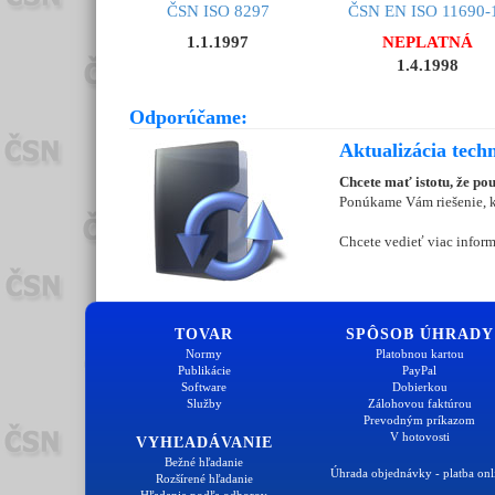
ČSN ISO 8297
ČSN EN ISO 11690-1
1.1.1997
NEPLATNÁ
1.4.1998
Odporúčame:
Aktualizácia tech
Chcete mať istotu, že po
Ponúkame Vám riešenie, kt
Chcete vedieť viac inform
TOVAR
SPÔSOB ÚHRADY
Normy
Platobnou kartou
Publikácie
PayPal
Software
Dobierkou
Služby
Zálohovou faktúrou
Prevodným príkazom
V hotovosti
VYHĽADÁVANIE
Bežné hľadanie
Úhrada objednávky - platba onl
Rozšírené hľadanie