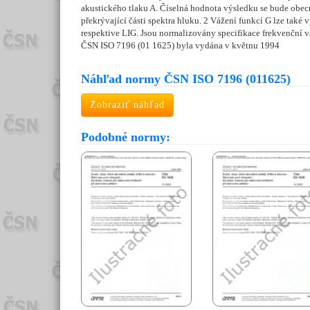
akustického tlaku A. Číselná hodnota výsledku se bude obecn
překrývající části spektra hluku. 2 Vážení funkcí G lze také
respektive LIG. Jsou normalizovány specifikace frekvenční 
ČSN ISO 7196 (01 1625) byla vydána v květnu 1994
Náhľad normy ČSN ISO 7196 (011625)
Zobraziť náhľad
Podobné normy: