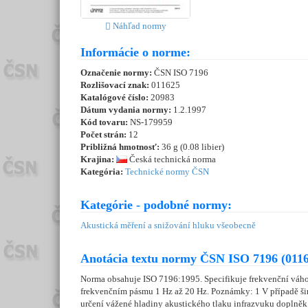
Náhľad normy
Informácie o norme:
Označenie normy:
ČSN ISO 7196
Rozlišovací znak:
011625
Katalógové číslo:
20983
Dátum vydania normy:
1.2.1997
Kód tovaru:
NS-179959
Počet strán:
12
Približná hmotnosť:
36 g (0.08 libier)
Krajina:
Česká technická norma
Kategória:
Technické normy ČSN
Kategórie - podobné normy:
Akustická měření a snižování hluku všeobecně
Anotácia textu normy ČSN ISO 7196 (0116
Norma obsahuje ISO 7196:1995. Specifikuje frekvenční váho
frekvenčním pásmu 1 Hz až 20 Hz. Poznámky: 1 V případě širo
určení vážené hladiny akustického tlaku infrazvuku doplněk 