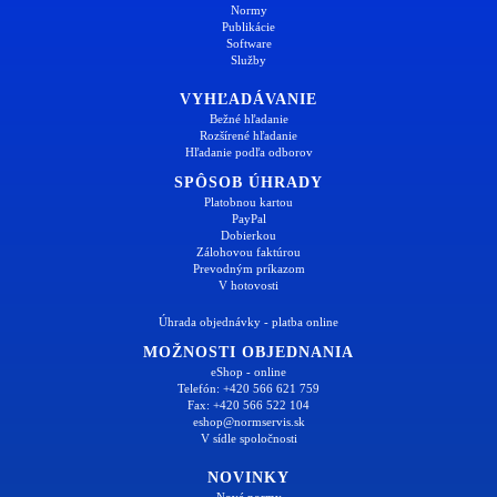
Normy
Publikácie
Software
Služby
VYHĽADÁVANIE
Bežné hľadanie
Rozšírené hľadanie
Hľadanie podľa odborov
SPÔSOB ÚHRADY
Platobnou kartou
PayPal
Dobierkou
Zálohovou faktúrou
Prevodným príkazom
V hotovosti
Úhrada objednávky - platba online
MOŽNOSTI OBJEDNANIA
eShop - online
Telefón: +420 566 621 759
Fax: +420 566 522 104
eshop@normservis.sk
V sídle spoločnosti
NOVINKY
Nové normy