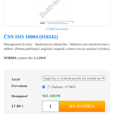
Náhľad normy
ČSN ISO 10004 (010342)
Management kvality - Spokojenost zákazníka - Směrnice pro monitorování a
měření. (Norma přebírající anglický originál, vlastní text je součástí výtisku).
NORMA
vydaná dňa
1.2.2019
Jazyk
Prevedenie
Tlačené - 17.90 €
SKLADOM
Dostupnosť
17.90
€
DO KOŠÍKA