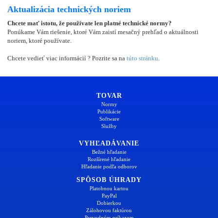
Aktualizácia technických noriem
Chcete mať istotu, že používate len platné technické normy?
Ponúkame Vám riešenie, ktoré Vám zaistí mesačný prehľad o aktuálnosti
noriem, ktoré používate.
Chcete vedieť viac informácií ? Pozrite sa na
túto stránku
.
TOVAR
Normy
Publikácie
Software
Služby
VYHĽADÁVANIE
Bežné hľadanie
Rozšírené hľadanie
Hľadanie podľa odborov
SPÔSOB ÚHRADY
Platobnou kartou
PayPal
Dobierkou
Zálohovou faktúrou
Prevodným príkazom