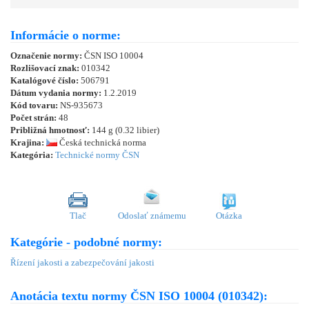
Informácie o norme:
Označenie normy:
ČSN ISO 10004
Rozlišovací znak:
010342
Katalógové číslo:
506791
Dátum vydania normy:
1.2.2019
Kód tovaru:
NS-935673
Počet strán:
48
Približná hmotnosť:
144 g (0.32 libier)
Krajina:
Česká technická norma
Kategória:
Technické normy ČSN
Tlač
Odoslať známemu
Otázka
Kategórie - podobné normy:
Řízení jakosti a zabezpečování jakosti
Anotácia textu normy ČSN ISO 10004 (010342):