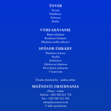
TOVAR
Normy
Publikácie
Software
Služby
VYHĽADÁVANIE
Bežné hľadanie
Rozšírené hľadanie
Hľadanie podľa odborov
SPÔSOB ÚHRADY
Platobnou kartou
PayPal
Dobierkou
Zálohovou faktúrou
Prevodným príkazom
V hotovosti
Úhrada objednávky - platba online
MOŽNOSTI OBJEDNANIA
eShop - online
Telefón: +420 566 621 759
Fax: +420 566 522 104
eshop@normservis.sk
V sídle spoločnosti