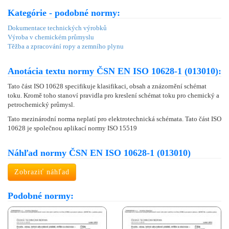
Kategórie - podobné normy:
Dokumentace technických výrobků
Výroba v chemickém průmyslu
Těžba a zpracování ropy a zemního plynu
Anotácia textu normy ČSN EN ISO 10628-1 (013010):
Tato část ISO 10628 specifikuje klasifikaci, obsah a znázornění schémat
toku. Kromě toho stanoví pravidla pro kreslení schémat toku pro chemický a
petrochemický průmysl.
Tato mezinárodní norma neplatí pro elektrotechnická schémata. Tato část ISO
10628 je společnou aplikací normy ISO 15519
Náhľad normy ČSN EN ISO 10628-1 (013010)
Zobraziť náhľad
Podobné normy: