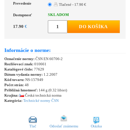
Prevedenie
Tlačené - 17.90 €
SKLADOM
Dostupnosť
17.90
€
DO KOŠÍKA
Informácie o norme:
Označenie normy:
ČSN EN 60706-2
Rozlišovací znak:
010661
Katalógové číslo:
77629
Dátum vydania normy:
1.2.2007
Kód tovaru:
NS-157949
Počet strán:
48
Približná hmotnosť:
144 g (0.32 libier)
Krajina:
Česká technická norma
Kategória:
Technické normy ČSN
Tlač
Odoslať známemu
Otázka