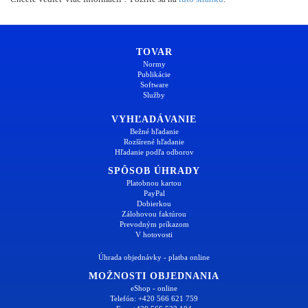
TOVAR
Normy
Publikácie
Software
Služby
VYHĽADÁVANIE
Bežné hľadanie
Rozšírené hľadanie
Hľadanie podľa odborov
SPÔSOB ÚHRADY
Platobnou kartou
PayPal
Dobierkou
Zálohovou faktúrou
Prevodným príkazom
V hotovosti
Úhrada objednávky - platba online
MOŽNOSTI OBJEDNANIA
eShop - online
Telefón: +420 566 621 759