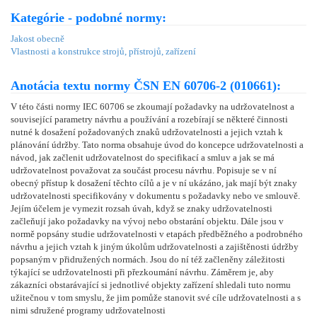
Kategórie - podobné normy:
Jakost obecně
Vlastnosti a konstrukce strojů, přístrojů, zařízení
Anotácia textu normy ČSN EN 60706-2 (010661):
V této části normy IEC 60706 se zkoumají požadavky na udržovatelnost a
související parametry návrhu a používání a rozebírají se některé činnosti
nutné k dosažení požadovaných znaků udržovatelnosti a jejich vztah k
plánování údržby. Tato norma obsahuje úvod do koncepce udržovatelnosti a
návod, jak začlenit udržovatelnost do specifikací a smluv a jak se má
udržovatelnost považovat za součást procesu návrhu. Popisuje se v ní
obecný přístup k dosažení těchto cílů a je v ní ukázáno, jak mají být znaky
udržovatelnosti specifikovány v dokumentu s požadavky nebo ve smlouvě.
Jejím účelem je vymezit rozsah úvah, když se znaky udržovatelnosti
začleňují jako požadavky na vývoj nebo obstarání objektu. Dále jsou v
normě popsány studie udržovatelnosti v etapách předběžného a podrobného
návrhu a jejich vztah k jiným úkolům udržovatelnosti a zajištěnosti údržby
popsaným v přidružených normách. Jsou do ní též začleněny záležitosti
týkající se udržovatelnosti při přezkoumání návrhu. Záměrem je, aby
zákazníci obstarávající si jednotlivé objekty zařízení shledali tuto normu
užitečnou v tom smyslu, že jim pomůže stanovit své cíle udržovatelnosti a s
nimi sdružené programy udržovatelnosti