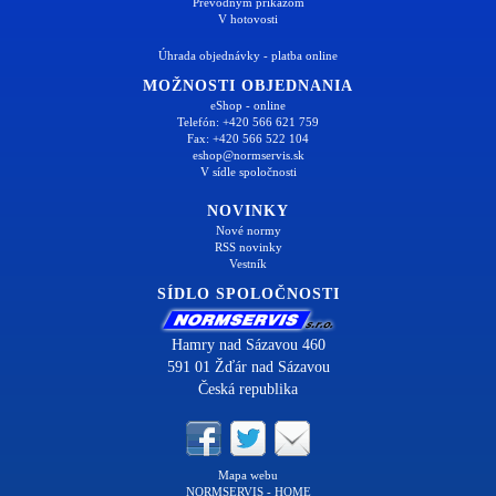
Prevodným príkazom
V hotovosti
Úhrada objednávky - platba online
MOŽNOSTI OBJEDNANIA
eShop - online
Telefón: +420 566 621 759
Fax: +420 566 522 104
eshop@normservis.sk
V sídle spoločnosti
NOVINKY
Nové normy
RSS novinky
Vestník
SÍDLO SPOLOČNOSTI
Hamry nad Sázavou 460
591 01 Žďár nad Sázavou
Česká republika
Mapa webu
NORMSERVIS - HOME