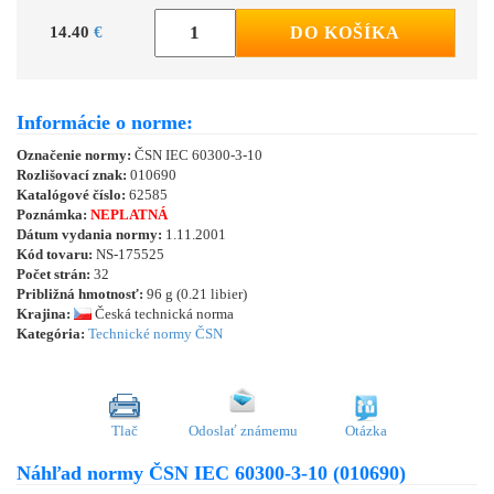
14.40
€
DO KOŠÍKA
Informácie o norme:
Označenie normy:
ČSN IEC 60300-3-10
Rozlišovací znak:
010690
Katalógové číslo:
62585
Poznámka:
NEPLATNÁ
Dátum vydania normy:
1.11.2001
Kód tovaru:
NS-175525
Počet strán:
32
Približná hmotnosť:
96 g (0.21 libier)
Krajina:
Česká technická norma
Kategória:
Technické normy ČSN
Tlač
Odoslať známemu
Otázka
Náhľad normy ČSN IEC 60300-3-10 (010690)