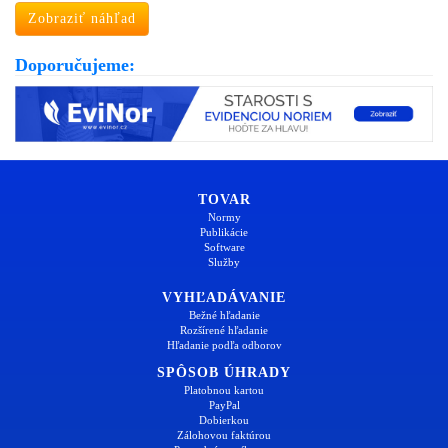
Zobraziť náhľad
Doporučujeme:
TOVAR
Normy
Publikácie
Software
Služby
VYHĽADÁVANIE
Bežné hľadanie
Rozšírené hľadanie
Hľadanie podľa odborov
SPÔSOB ÚHRADY
Platobnou kartou
PayPal
Dobierkou
Zálohovou faktúrou