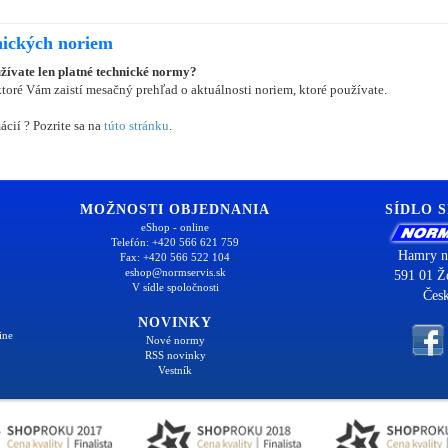
nických noriem
užívate len platné technické normy?
oré Vám zaistí mesačný prehľad o aktuálnosti noriem, ktoré používate.
ácií ? Pozrite sa na
túto stránku
.
MOŽNOSTI OBJEDNANIA
SÍDLO 
eShop - online
Telefón: +420 566 621 759
Hamry n
Fax: +420 566 522 104
eshop@normservis.sk
591 01 Ž
V sídle spoločnosti
Česk
NOVINKY
ine
Nové normy
RSS novinky
Vestník