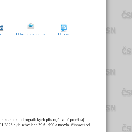
ač
Odoslať známemu
Otázka
kteristik mikrografických přístrojů, které používají
 01 3826 byla schválena 29.6.1990 a nabyla účinnosti od