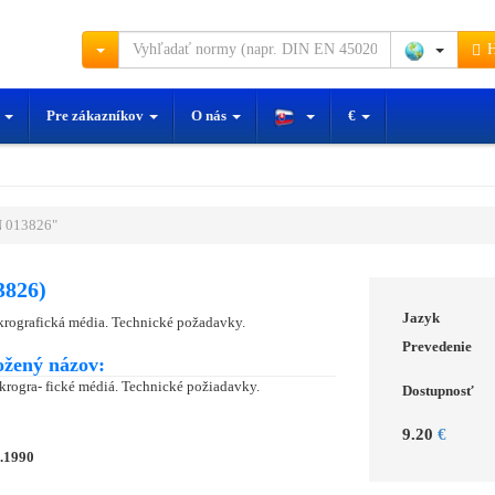
H
y
Pre zákazníkov
O nás
€
 013826"
3826)
Jazyk
krografická média. Technické požadavky.
Prevedenie
ožený názov:
krogra- fické médiá. Technické požiadavky.
Dostupnosť
9.20
€
6.1990