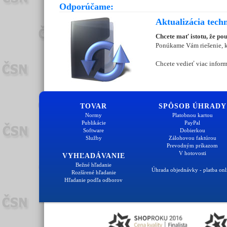
Odporúčame:
Aktualizácia tech
Chcete mať istotu, že po
Ponúkame Vám riešenie, kt
Chcete vedieť viac inform
TOVAR
SPÔSOB ÚHRADY
Normy
Platobnou kartou
Publikácie
PayPal
Software
Dobierkou
Služby
Zálohovou faktúrou
Prevodným príkazom
V hotovosti
VYHĽADÁVANIE
Bežné hľadanie
Úhrada objednávky - platba onl
Rozšírené hľadanie
Hľadanie podľa odborov