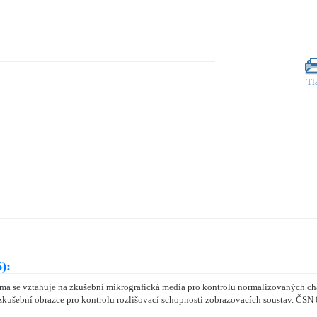
Tl
):
a se vztahuje na zkušební mikrografická media pro kontrolu normalizovaných chara
zkušební obrazce pro kontrolu rozlišovací schopnosti zobrazovacích soustav. ČSN