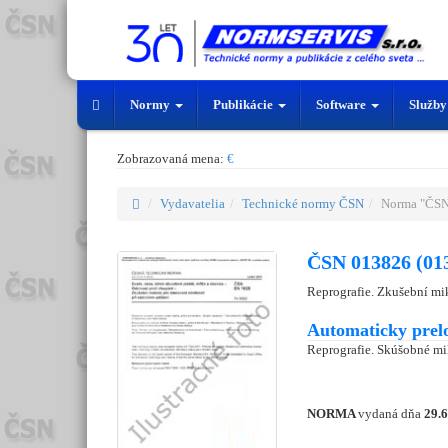
Normy
Publikácie
Software
Služb
Zobrazovaná mena:
€
Vydavatelia
Technické normy ČSN
Norma "ČSN
ČSN 013826 (01
Reprografie. Zkušební mi
Automaticky prel
Reprografie. Skúšobné mi
NORMA
vydaná dňa
29.