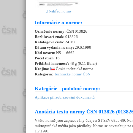
Náhľad normy
Informácie o norme:
Označenie normy:
ČSN 013826
Rozlišovací znak:
013826
Katalógové číslo:
24167
Dátum vydania normy:
29.6.1990
Kód tovaru:
NS-116662
Počet strán:
16
Približná hmotnosť:
48 g (0.11 libier)
Krajina:
Česká technická norma
Kategória:
Technické normy ČSN
Kategórie - podobné normy:
Aplikace při zobrazování dokumentů
Anotácia textu normy ČSN 013826 (013826
V této normě jsou zapracovány údaje z ST SEV 6855-89. Norm
mikrografická média jako předlohy. Norma se nevztahuje na 
1.7.1991