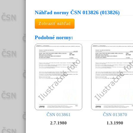
Náhľad normy ČSN 013826 (013826)
Zobraziť náhľad
Podobné normy:
ČSN 013861
ČSN 013870
2.7.1980
1.3.1990