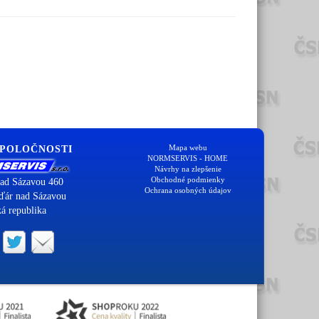
Mapa webu
SPOLOČNOSTI
NORMSERVIS - HOME
Návrhy na zlepšenie
Obchodné podmienky
ad Sázavou 460
Ochrana osobných údajov
ďár nad Sázavou
á republika