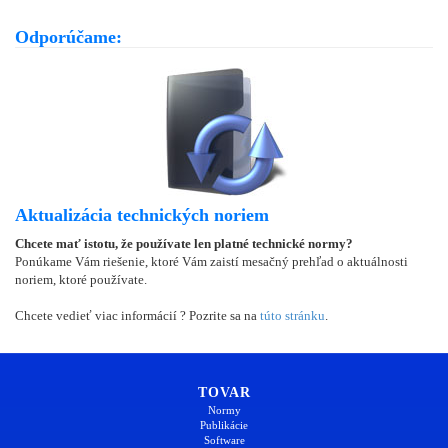
Odporúčame:
Aktualizácia technických noriem
Chcete mať istotu, že používate len platné technické normy?
Ponúkame Vám riešenie, ktoré Vám zaistí mesačný prehľad o aktuálnosti
noriem, ktoré používate.
Chcete vedieť viac informácií ? Pozrite sa na
túto stránku
.
TOVAR
Normy
Publikácie
Software