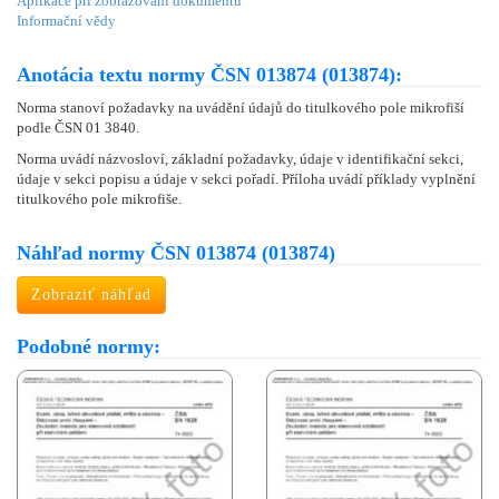
Aplikace při zobrazování dokumentů
Informační vědy
Anotácia textu normy ČSN 013874 (013874):
Norma stanoví požadavky na uvádění údajů do titulkového pole mikrofiší
podle ČSN 01 3840.
Norma uvádí názvosloví, základní požadavky, údaje v identifikační sekci,
údaje v sekci popisu a údaje v sekci pořadí. Příloha uvádí příklady vyplnění
titulkového pole mikrofiše.
Náhľad normy ČSN 013874 (013874)
Zobraziť náhľad
Podobné normy: