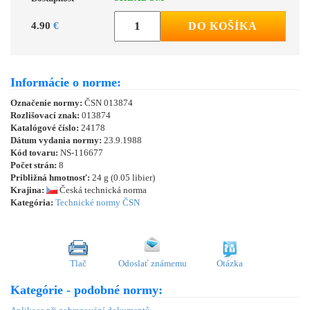
4.90
€
DO KOŠÍKA
Informácie o norme:
Označenie normy:
ČSN 013874
Rozlišovací znak:
013874
Katalógové číslo:
24178
Dátum vydania normy:
23.9.1988
Kód tovaru:
NS-116677
Počet strán:
8
Približná hmotnosť:
24 g (0.05 libier)
Krajina:
Česká technická norma
Kategória:
Technické normy ČSN
Tlač
Odoslať známemu
Otázka
Kategórie - podobné normy: