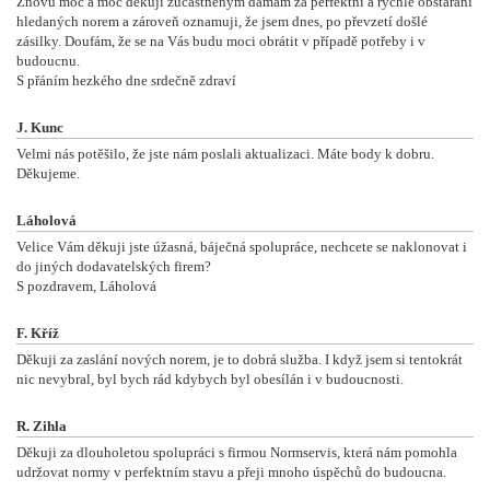
Znovu moc a moc děkuji zúčastněným dámám za perfektní a rychlé obstarání
hledaných norem a zároveň oznamuji, že jsem dnes, po převzetí došlé
zásilky. Doufám, že se na Vás budu moci obrátit v případě potřeby i v
budoucnu.
S přáním hezkého dne srdečně zdraví
J. Kunc
Velmi nás potěšilo, že jste nám poslali aktualizaci. Máte body k dobru.
Děkujeme.
Láholová
Velice Vám děkuji jste úžasná, báječná spolupráce, nechcete se naklonovat i
do jiných dodavatelských firem?
S pozdravem, Láholová
F. Kříž
Děkuji za zaslání nových norem, je to dobrá služba. I když jsem si tentokrát
nic nevybral, byl bych rád kdybych byl obesílán i v budoucnosti.
R. Zihla
Děkuji za dlouholetou spolupráci s firmou Normservis, která nám pomohla
udržovat normy v perfektním stavu a přeji mnoho úspěchů do budoucna.