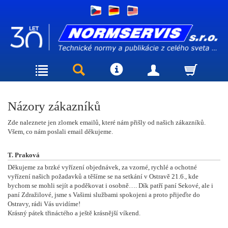
Názory zákazníků
Zde naleznete jen zlomek emailů, které nám přišly od našich zákazníků.
Všem, co nám poslali email děkujeme.
T. Praková
Děkujeme za brzké vyřízení objednávek, za vzorné, rychlé a ochotné
vyřízení našich požadavků a těšíme se na setkání v Ostravě 21.6., kde
bychom se mohli sejít a poděkovat i osobně…. Dík patří paní Sekové, ale i
paní Zdražilové, jsme s Vašimi službami spokojeni a proto přijeďte do
Ostravy, rádi Vás uvidíme!
Krásný pátek třináctého a ještě krásnější víkend.