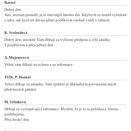
Bartoš
Dobrý den.
Ano, seznam pomohl, já se tím trápil mnoho dní. Kdybych to neměl vyloženě
z ruky, tak bych už dávno přišel poděkovat osobně s růží v zubech.
K. Svobodová
Dobrý den, mockrát Vám děkuji za vyřízení předpisu a celé zásilky.
S pozdravem a přeji pěkný den.
A. Majznerová
Velmi vám děkuji za ochotu a za informace.
JUDr. P. Hanzal
Velice děkuji za námahu, Vaše zjištění je důkladným potvrzením mých
předchozích pátrání.
M. Jelínková
Děkuji za vyčerpávající informace. Myslím, že je to ta publikace, kterou
potřebujeme.
Přeji hezký den.