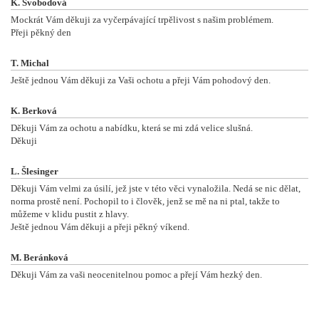
K. Svobodová
Mockrát Vám děkuji za vyčerpávající trpělivost s našim problémem.
Přeji pěkný den
T. Michal
Ještě jednou Vám děkuji za Vaši ochotu a přeji Vám pohodový den.
K. Berková
Děkuji Vám za ochotu a nabídku, která se mi zdá velice slušná.
Děkuji
L. Šlesinger
Děkuji Vám velmi za úsilí, jež jste v této věci vynaložila. Nedá se nic dělat,
norma prostě není. Pochopil to i člověk, jenž se mě na ni ptal, takže to
můžeme v klidu pustit z hlavy.
Ještě jednou Vám děkuji a přeji pěkný víkend.
M. Beránková
Děkuji Vám za vaši neocenitelnou pomoc a přejí Vám hezký den.