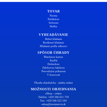
TOVAR
Normy
Publikácie
Software
Služby
VYHĽADÁVANIE
Bežné hľadanie
Rozšírené hľadanie
Hľadanie podľa odborov
SPÔSOB ÚHRADY
Platobnou kartou
PayPal
Dobierkou
Zálohovou faktúrou
Prevodným príkazom
V hotovosti
Úhrada objednávky - platba online
MOŽNOSTI OBJEDNANIA
eShop - online
Telefón: +420 566 621 759
Fax: +420 566 522 104
eshop@normservis.sk