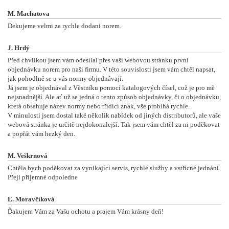
M. Machatova
Dekujeme velmi za rychle dodani norem.
J. Hrdý
Před chvilkou jsem vám odesílal přes vaši webovou stránku první
objednávku norem pro naši firmu. V této souvislosti jsem vám chtěl napsat,
jak pohodlně se u vás normy objednávají.
Já jsem je objednával z Věstníku pomocí katalogových čísel, což je pro mě
nejsnadnější. Ale ať už se jedná o tento způsob objednávky, či o objednávku,
která obsahuje název normy nebo třídící znak, vše probíhá rychle.
V minulosti jsem dostal také několik nabídek od jiných distributorů, ale vaše
webová stránka je určitě nejdokonalejší. Tak jsem vám chtěl za ni poděkovat
a popřát vám hezký den.
M. Veškrnová
Chtěla bych poděkovat za vynikající servis, rychlé služby a vstřícné jednání.
Přeji příjemné odpoledne
Ľ. Moravčíková
Ďakujem Vám za Vašu ochotu a prajem Vám krásny deň!