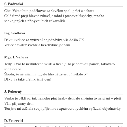
S. Podráská
Chci Vám tímto poděkovat za skvělou spolupráci a ochotu.
Celé firmě přeji hlavně zdraví, osobní i pracovní úspěchy, mnoho
spokojených a přibývajících zákazníků.
Ing. Seidlová
Děkuji velice za vyřízení objednávky, vše došlo OK.
Velice chválím rychlé a bezchybné jednání.
Mgr. I. Váňová
Tedy u Vás to neskutečně sviští a frčí :-)! To je opravdu paráda, takováto
spolupráce.
Škoda, že né všichni ....., ale hlavně že aspoň někdo :-)!
Děkuji a také přeji krásný den!
J. Pokorný
Venku je ošklivo, tak nemohu přát hezký den, ale změním to na přání – přeji
Vám příjemný den.
Ten jste mi udělala svoji příjemnou zprávou o rychlém vyřízení objednávky.
D. Feuereisl