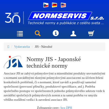
Vydavatelia
JIS - Národné
Normy JIS - Japonské
technické normy
Asociace JIS se zabývá průmyslovými a minerálními produkty srovnatelnými
s normami zaváděnými různými průmyslovými asociacemi za účelem řešení
konkrétních problémů, či s normami, které zavádí a používají samotné
společnosti (provozní příručky, produktové specifikace, atd.). Potřeba
společného postupu ve společnostech jednoho průmyslového sektoru vede k
zavádění společných průmyslových norem a ta samá potřeba ve smyslu
většího rozšíření vedla i k zavedení asociace JIS.
Zobrazenie ceny:
bez DPH