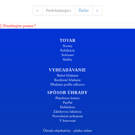
«
Predchádzajúci
Ďalšie
»
Potrebujete pomoc?
TOVAR
Normy
Publikácie
Software
Služby
VYHĽADÁVANIE
Bežné hľadanie
Rozšírené hľadanie
Hľadanie podľa odborov
SPÔSOB ÚHRADY
Platobnou kartou
PayPal
Dobierkou
Zálohovou faktúrou
Prevodným príkazom
V hotovosti
Úhrada objednávky - platba online