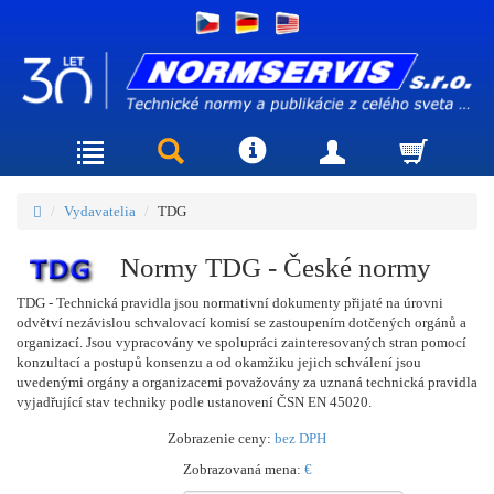
Vydavatelia
TDG
Normy TDG - České normy
TDG - Technická pravidla jsou normativní dokumenty přijaté na úrovni
odvětví nezávislou schvalovací komisí se zastoupením dotčených orgánů a
organizací. Jsou vypracovány ve spolupráci zainteresovaných stran pomocí
konzultací a postupů konsenzu a od okamžiku jejich schválení jsou
uvedenými orgány a organizacemi považovány za uznaná technická pravidla
vyjadřující stav techniky podle ustanovení ČSN EN 45020.
Zobrazenie ceny:
bez DPH
Zobrazovaná mena:
€