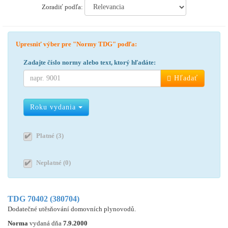
Zoradiť podľa:
Upresniť výber pre "Normy TDG" podľa:
Zadajte číslo normy alebo text, ktorý hľadáte:
Hľadať
Roku vydania
Platné (3)
Neplatné (0)
TDG 70402 (380704)
Dodatečné utěsňování domovních plynovodů.
Norma
vydaná dňa
7.9.2000