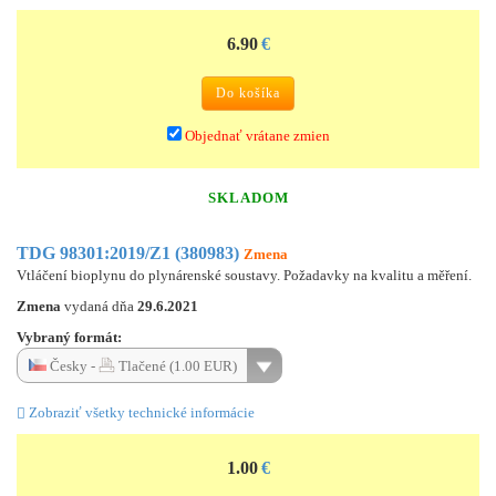
6.90
€
Do košíka
Objednať vrátane zmien
SKLADOM
TDG 98301:2019/Z1 (380983)
Zmena
Vtláčení bioplynu do plynárenské soustavy. Požadavky na kvalitu a měření.
Zmena
vydaná dňa
29.6.2021
Vybraný formát:
Česky -
Tlačené (1.00 EUR)
Zobraziť všetky technické informácie
1.00
€