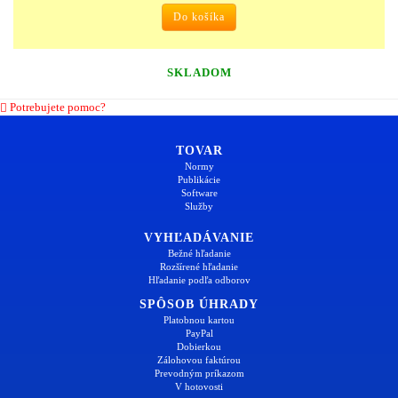
Do košíka
SKLADOM
Potrebujete pomoc?
TOVAR
Normy
Publikácie
Software
Služby
VYHĽADÁVANIE
Bežné hľadanie
Rozšírené hľadanie
Hľadanie podľa odborov
SPÔSOB ÚHRADY
Platobnou kartou
PayPal
Dobierkou
Zálohovou faktúrou
Prevodným príkazom
V hotovosti