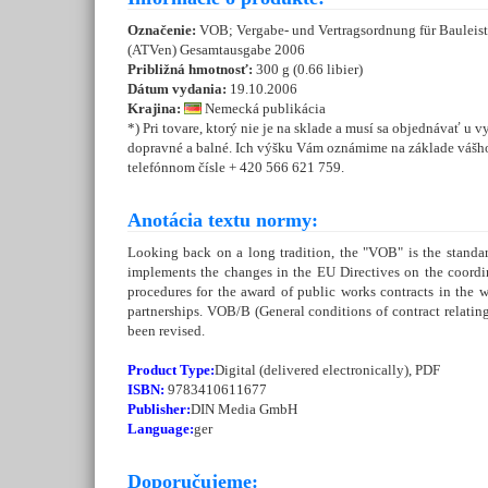
Označenie:
VOB; Vergabe- und Vertragsordnung für Bauleistu
(ATVen) Gesamtausgabe 2006
Približná hmotnosť:
300 g (0.66 libier)
Dátum vydania:
19.10.2006
Krajina:
Nemecká publikácia
*) Pri tovare, ktorý nie je na sklade a musí sa objednávať u 
dopravné a balné. Ich výšku Vám oznámime na základe vášho
telefónnom čísle + 420 566 621 759.
Anotácia textu normy:
Looking back on a long tradition, the "VOB" is the standa
implements the changes in the EU Directives on the coordin
procedures for the award of public works contracts in the w
partnerships. VOB/B (General conditions of contract relatin
been revised.
Product Type:
Digital (delivered electronically), PDF
ISBN:
9783410611677
Publisher:
DIN Media GmbH
Language:
ger
Doporučujeme: