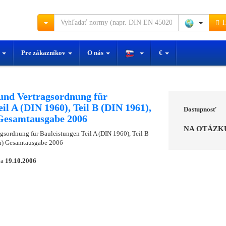
H
y
Pre zákazníkov
O nás
€
und Vertragsordnung für
il A (DIN 1960), Teil B (DIN 1961),
Dostupnosť
 Gesamtausgabe 2006
NA OTÁZK
gsordnung für Bauleistungen Teil A (DIN 1960), Teil B
en) Gesamtausgabe 2006
ňa
19.10.2006