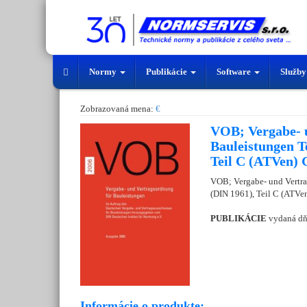
Normy
Publikácie
Software
Služb
Zobrazovaná mena:
€
VOB; Vergabe- 
Bauleistungen Te
Teil C (ATVen)
VOB; Vergabe- und Vertra
(DIN 1961), Teil C (ATV
PUBLIKÁCIE
vydaná d
Informácie o produkte: