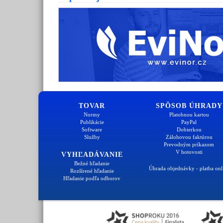
TOVAR
SPÔSOB ÚHRADY
Normy
Platobnou kartou
Publikácie
PayPal
Software
Dobierkou
Služby
Zálohovou faktúrou
Prevodným príkazom
V hotovosti
VYHĽADÁVANIE
Bežné hľadanie
Úhrada objednávky - platba onl
Rozšírené hľadanie
Hľadanie podľa odborov