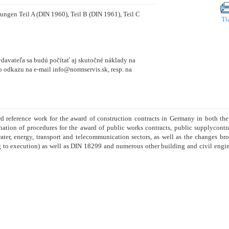
ngen Teil A (DIN 1960), Teil B (DIN 1961), Teil C
Tl
vydavateľa sa budú počítať aj skutočné náklady na
 odkazu na e-mail info@normservis.sk, resp. na
rd reference work for the award of construction contracts in Germany in both t
ation of procedures for the award of public works contracts, public supplycontra
ater, energy, transport and telecommunication sectors, as well as the changes br
g to execution) as well as DIN 18299 and numerous other building and civil engine