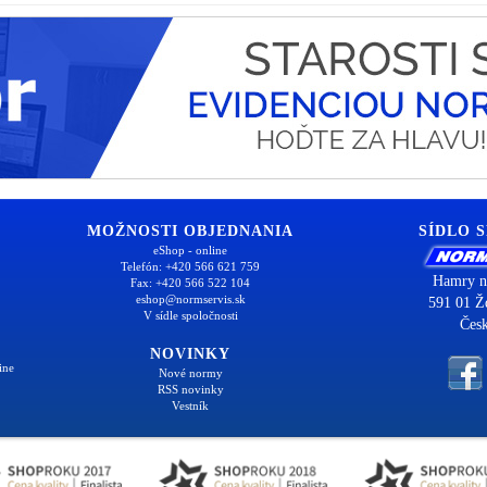
MOŽNOSTI OBJEDNANIA
SÍDLO 
eShop - online
Telefón: +420 566 621 759
Hamry n
Fax: +420 566 522 104
eshop@normservis.sk
591 01 Ž
V sídle spoločnosti
Česk
NOVINKY
ine
Nové normy
RSS novinky
Vestník