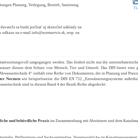
tungen Planung, Verlegung, Betrieb, Sanierung
Tl
vydavateľa sa budú počítať aj skutočné náklady na
 odkazu na e-mail info@normservis.sk, resp. na
rantwortungsvoll umgegangen werden. Das fordert nicht nur die unternehmerisch
wasser dienen dem Schutz von Mensch, Tier und Umwelt. Das DIN bietet eine g
„Abwassertechnik 4“ enthält eine Reihe von Dokumenten, die in Planung und Praxi
nter Normen
wie beispielsweise die DIN EN 752 „Entwässerungssysteme außerh
assertechnik sind in diesem Band 4 der Beuth Reihe abgedeckt:
fliche und behördliche Praxis
im Zusammenhang mit Abwässern und dem Kanalman
betriebe, Prüfinstitute und Sachverständige, Verantwortliche im Kanalmanagement