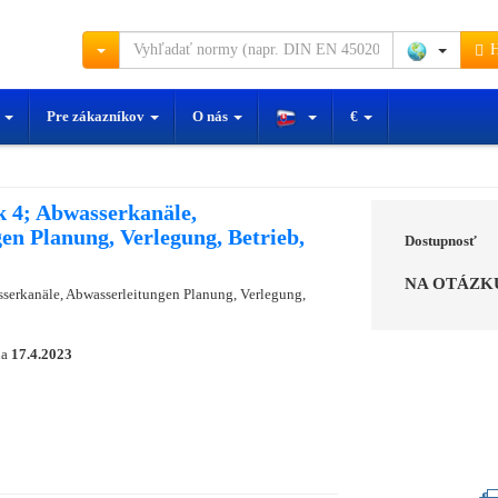
H
y
Pre zákazníkov
O nás
€
 4; Abwasserkanäle,
en Planung, Verlegung, Betrieb,
Dostupnosť
NA OTÁZK
serkanäle, Abwasserleitungen Planung, Verlegung,
ňa
17.4.2023