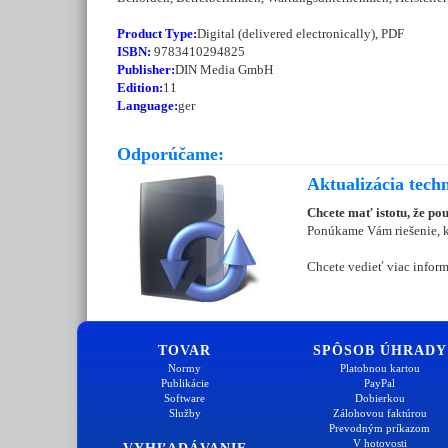
Product Type:
Digital (delivered electronically), PDF
ISBN:
9783410294825
Publisher:
DIN Media GmbH
Edition:
11
Language:
ger
Odporúčame:
Aktualizácia tech
Chcete mať istotu, že po
Ponúkame Vám riešenie, kt
Chcete vedieť viac inform
TOVAR
SPÔSOB ÚHRADY
Normy
Platobnou kartou
Publikácie
PayPal
Software
Dobierkou
Služby
Zálohovou faktúrou
Prevodným príkazom
V hotovosti