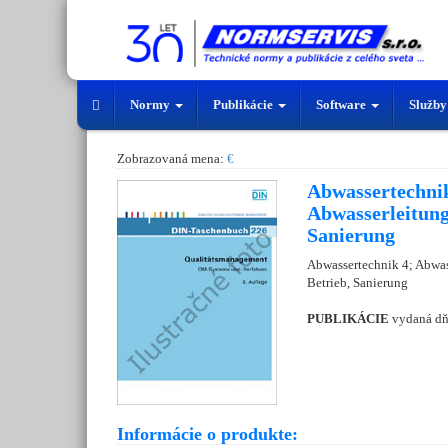
Normy
Publikácie
Software
Služb
Zobrazovaná mena:
€
Abwassertechnik
Abwasserleitung
Sanierung
Abwassertechnik 4; Abwas
Betrieb, Sanierung
PUBLIKÁCIE
vydaná d
Informácie o produkte: