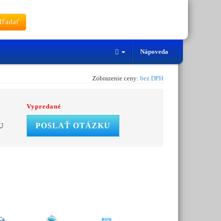
ľadať
Nápoveda
Zobrazenie ceny:
bez DPH
Vypredané
POSLAŤ OTÁZKU
U