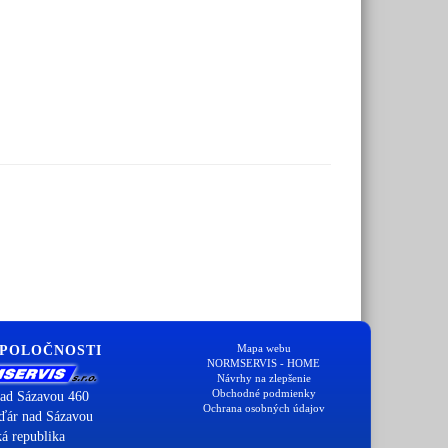
Mapa webu
SPOLOČNOSTI
NORMSERVIS - HOME
Návrhy na zlepšenie
Obchodné podmienky
ad Sázavou 460
Ochrana osobných údajov
ďár nad Sázavou
á republika