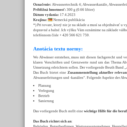
Označenie:
Abwassertechnik 4; Abwasserkanäle, Abwasserlei
Približná hmotnosť:
300 g (0.66 libier)
Dátum vydania:
17.4.2023
Krajina:
Nemecká publikácia
*) Pri tovare, ktorý nie je na sklade a musí sa objednávať u 
dopravné a balné. Ich výšku Vám oznámime na základe vášho
telefónnom čísle + 420 566 621 759.
Anotácia textu normy:
Wo Abwässer entstehen, muss mit diesen fachgerecht und ve
klaren Vorschriften und Grenzwerte rund um das Thema Ab
Umsetzung erleichtern sollen. Der vorliegende Beuth Band 
Das Buch bietet eine
Zusammenstellung aktueller releva
Abwasserleitungen und -kanälen“. Folgende Aspekte der Abw
Planung
Verlegung
Betrieb
Sanierung
Das vorliegende Buch stellt eine
wichtige Hilfe für die beru
Das Buch richtet sich an
:
Behörden, Betreiberfirmen, Wartungsunternehmen, Hersteller