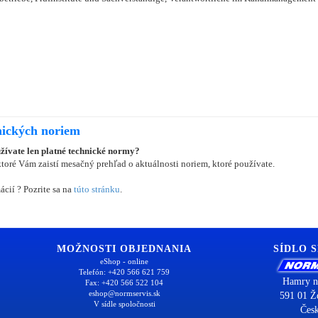
nických noriem
užívate len platné technické normy?
oré Vám zaistí mesačný prehľad o aktuálnosti noriem, ktoré používate.
ácií ? Pozrite sa na
túto stránku
.
MOŽNOSTI OBJEDNANIA
SÍDLO 
eShop - online
Telefón: +420 566 621 759
Hamry n
Fax: +420 566 522 104
eshop@normservis.sk
591 01 Ž
V sídle spoločnosti
Česk