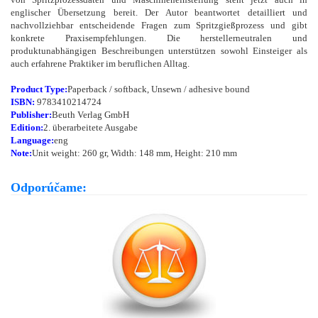
englischer Übersetzung bereit. Der Autor beantwortet detailliert und
nachvollziehbar entscheidende Fragen zum Spritzgießprozess und gibt
konkrete Praxisempfehlungen. Die herstellerneutralen und
produktunabhängigen Beschreibungen unterstützen sowohl Einsteiger als
auch erfahrene Praktiker im beruflichen Alltag.
Product Type:
Paperback / softback, Unsewn / adhesive bound
ISBN:
9783410214724
Publisher:
Beuth Verlag GmbH
Edition:
2. überarbeitete Ausgabe
Language:
eng
Note:
Unit weight: 260 gr, Width: 148 mm, Height: 210 mm
Odporúčame: