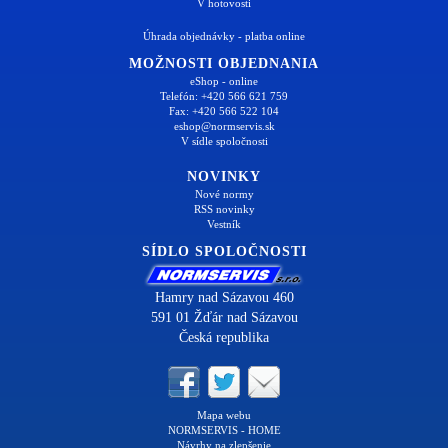
V hotovosti
Úhrada objednávky - platba online
MOŽNOSTI OBJEDNANIA
eShop - online
Telefón: +420 566 621 759
Fax: +420 566 522 104
eshop@normservis.sk
V sídle spoločnosti
NOVINKY
Nové normy
RSS novinky
Vestník
SÍDLO SPOLOČNOSTI
Hamry nad Sázavou 460
591 01 Žďár nad Sázavou
Česká republika
Mapa webu
NORMSERVIS - HOME
Návrhy na zlepšenie