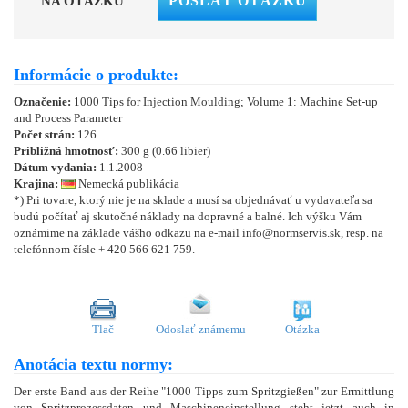
POSLAŤ OTÁZKU
NA OTÁZKU
Informácie o produkte:
Označenie:
1000 Tips for Injection Moulding; Volume 1: Machine Set-up
and Process Parameter
Počet strán:
126
Približná hmotnosť:
300 g (0.66 libier)
Dátum vydania:
1.1.2008
Krajina:
Nemecká publikácia
*) Pri tovare, ktorý nie je na sklade a musí sa objednávať u vydavateľa sa
budú počítať aj skutočné náklady na dopravné a balné. Ich výšku Vám
oznámime na základe vášho odkazu na e-mail info@normservis.sk, resp. na
telefónnom čísle + 420 566 621 759.
Tlač
Odoslať známemu
Otázka
Anotácia textu normy:
Der erste Band aus der Reihe "1000 Tipps zum Spritzgießen" zur Ermittlung
von Spritzprozessdaten und Maschineneinstellung steht jetzt auch in