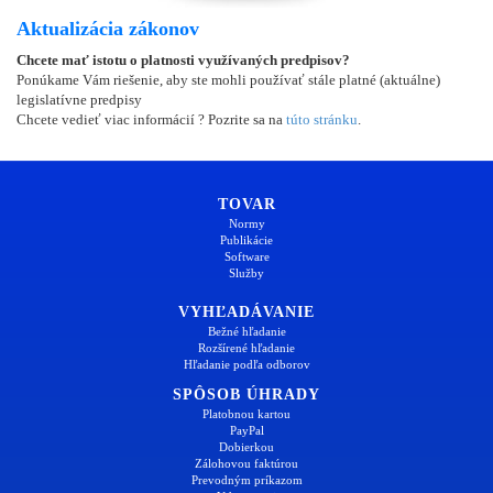
Aktualizácia zákonov
Chcete mať istotu o platnosti využívaných predpisov?
Ponúkame Vám riešenie, aby ste mohli používať stále platné (aktuálne)
legislatívne predpisy
Chcete vedieť viac informácií ? Pozrite sa na
túto stránku
.
TOVAR
Normy
Publikácie
Software
Služby
VYHĽADÁVANIE
Bežné hľadanie
Rozšírené hľadanie
Hľadanie podľa odborov
SPÔSOB ÚHRADY
Platobnou kartou
PayPal
Dobierkou
Zálohovou faktúrou
Prevodným príkazom