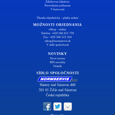
Zálohovou faktúrou
Prevodným príkazom
V hotovosti
Úhrada objednávky - platba online
MOŽNOSTI OBJEDNANIA
eShop - online
Telefón: +420 566 621 759
Fax: +420 566 522 104
eshop@normservis.sk
V sídle spoločnosti
NOVINKY
Nové normy
RSS novinky
Vestník
SÍDLO SPOLOČNOSTI
Hamry nad Sázavou 460
591 01 Žďár nad Sázavou
Česká republika