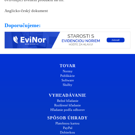
Anglicko-český dokument
Doporučujeme:
TOVAR
Normy
Publikácie
Software
Služby
VYHĽADÁVANIE
Bežné hľadanie
Rozšírené hľadanie
Hľadanie podľa odborov
SPÔSOB ÚHRADY
Platobnou kartou
PayPal
Dobierkou