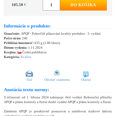
105.50
€
DO KOŠÍKA
Informácie o produkte:
Označenie:
APQP - Pokročilé plánování kvality produktu - 3. vydání
Počet strán:
240
Približná hmotnosť:
635 g (1.40 libier)
Dátum vydania:
1.11.2024
Krajina:
Česká publikácia
Kategória:
Kvalita
Tlač
Odoslať známemu
Otázka
Anotácia textu normy:
S účinností od 1. března 2024 nahrazuje třetí vydání Referenční příručky
APQP a plánu kontroly a řízení druhé vydání APQP a plánu kontroly a řízení.
Záměrem APQP je proaktivně posuzovat a zmírňovat rizikové faktory
ovlivňující uvedení produktu na trh.