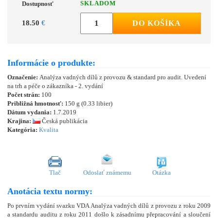
SKLADOM
Dostupnosť
18.50
€
DO KOŠÍKA
Informácie o produkte:
Označenie:
Analýza vadných dílů z provozu & standard pro audit. Uvedení
na trh a péče o zákazníka - 2. vydání
Počet strán:
100
Približná hmotnosť:
150 g (0.33 libier)
Dátum vydania:
1.7.2019
Krajina:
Česká publikácia
Kategória:
Kvalita
Tlač
Odoslať známemu
Otázka
Anotácia textu normy:
Po prvním vydání svazku VDA Analýza vadných dílů z provozu z roku 2009
a standardu auditu z roku 2011 došlo k zásadnímu přepracování a sloučení