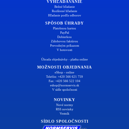
VYHĽADÁVANIE
Bežné hľadanie
Rozšírené hľadanie
Hľadanie podľa odborov
SPÔSOB ÚHRADY
Platobnou kartou
PayPal
Dobierkou
Zálohovou faktúrou
Prevodným príkazom
V hotovosti
Úhrada objednávky - platba online
MOŽNOSTI OBJEDNANIA
eShop - online
Telefón: +420 566 621 759
Fax: +420 566 522 104
eshop@normservis.sk
V sídle spoločnosti
NOVINKY
Nové normy
RSS novinky
Vestník
SÍDLO SPOLOČNOSTI