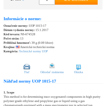
Informácie o norme:
Označenie normy:
UOP 1015-17
Dátum vydania normy:
15.1.2017
Kód tovaru:
NS-674528
Počet strán:
13
Približná hmotnosť:
39 g (0.09 libier)
Krajina:
Americká technická norma
Kategória:
Technické normy UOP
Tlač
Odoslať známemu
Otázka
Náhľad normy UOP 1015-17
1. Scope
This method is for determining trace oxygenated components in high purity
polymer grade ethylene and propylene gas or liquid using a gas
chromatograph equipped with a mass spectrometer run in selected ion