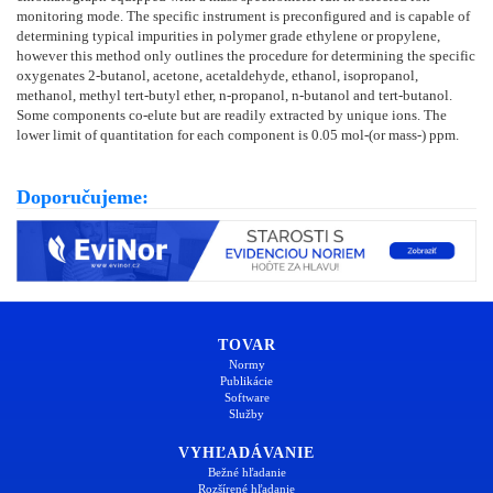
monitoring mode. The specific instrument is preconfigured and is capable of
determining typical impurities in polymer grade ethylene or propylene,
however this method only outlines the procedure for determining the specific
oxygenates 2-butanol, acetone, acetaldehyde, ethanol, isopropanol,
methanol, methyl tert-butyl ether, n-propanol, n-butanol and tert-butanol.
Some components co-elute but are readily extracted by unique ions. The
lower limit of quantitation for each component is 0.05 mol-(or mass-) ppm.
Doporučujeme:
TOVAR
Normy
Publikácie
Software
Služby
VYHĽADÁVANIE
Bežné hľadanie
Rozšírené hľadanie