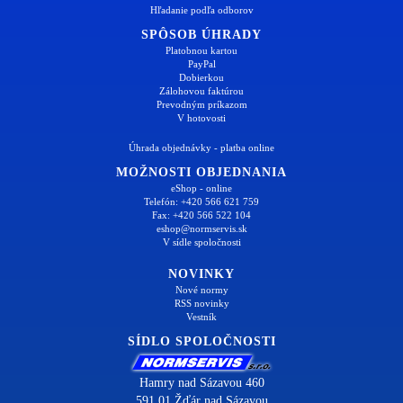
Hľadanie podľa odborov
SPÔSOB ÚHRADY
Platobnou kartou
PayPal
Dobierkou
Zálohovou faktúrou
Prevodným príkazom
V hotovosti
Úhrada objednávky - platba online
MOŽNOSTI OBJEDNANIA
eShop - online
Telefón: +420 566 621 759
Fax: +420 566 522 104
eshop@normservis.sk
V sídle spoločnosti
NOVINKY
Nové normy
RSS novinky
Vestník
SÍDLO SPOLOČNOSTI
Hamry nad Sázavou 460
591 01 Žďár nad Sázavou