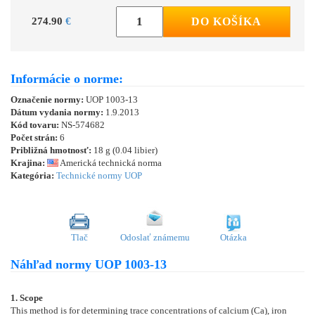
274.90
€
DO KOŠÍKA
Informácie o norme:
Označenie normy:
UOP 1003-13
Dátum vydania normy:
1.9.2013
Kód tovaru:
NS-574682
Počet strán:
6
Približná hmotnosť:
18 g (0.04 libier)
Krajina:
Americká technická norma
Kategória:
Technické normy UOP
Tlač
Odoslať známemu
Otázka
Náhľad normy UOP 1003-13
1. Scope
This method is for determining trace concentrations of calcium (Ca), iron