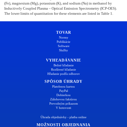
(Fe), magnesium (Mg), potassium (K), and sodium (Na) in methanol by
Inductively Coupled Plasma – Optical Emission Spectrometry (ICP-OES).
The lower limits of quantitation for these elements are listed in Table 1.
TOVAR
Normy
Publikácie
Software
Služby
VYHĽADÁVANIE
Bežné hľadanie
Rozšírené hľadanie
Hľadanie podľa odborov
SPÔSOB ÚHRADY
Platobnou kartou
PayPal
Dobierkou
Zálohovou faktúrou
Prevodným príkazom
V hotovosti
Úhrada objednávky - platba online
MOŽNOSTI OBJEDNANIA