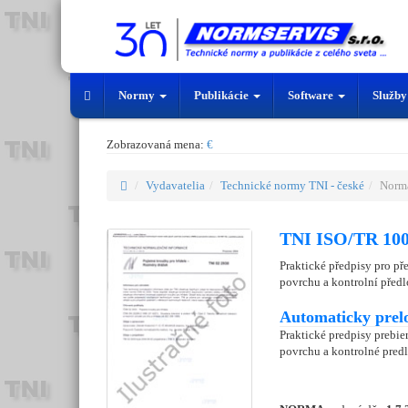
Normy
Publikácie
Software
Služb
Zobrazovaná mena:
€
Vydavatelia
Technické normy TNI - české
Norm
TNI ISO/TR 100
Praktické předpisy pro pře
povrchu a kontrolní předl
Automaticky prel
Praktické predpisy prebie
povrchu a kontrolné predl