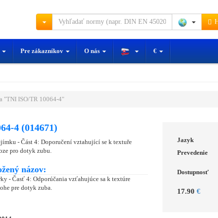
H
y
Pre zákazníkov
O nás
€
a "TNI ISO/TR 10064-4"
64-4 (014671)
Jazyk
jímku - Část 4: Doporučení vztahující se k textuře
oze pro dotyk zubu.
Prevedenie
ožený názov:
Dostupnosť
rky - Časť 4: Odporúčania vzťahujúce sa k textúre
ohe pre dotyk zuba.
17.90
€