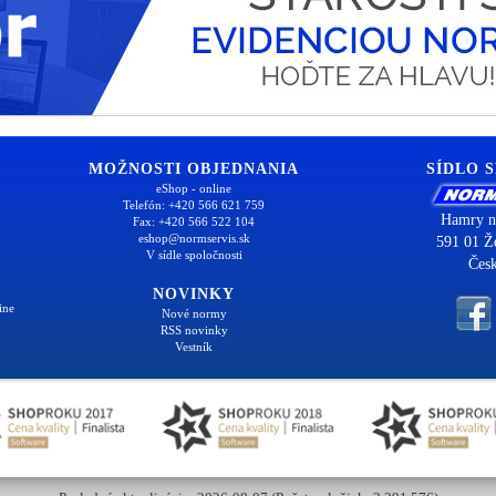
MOŽNOSTI OBJEDNANIA
SÍDLO 
eShop - online
Telefón: +420 566 621 759
Hamry n
Fax: +420 566 522 104
eshop@normservis.sk
591 01 Ž
V sídle spoločnosti
Česk
NOVINKY
ine
Nové normy
RSS novinky
Vestník