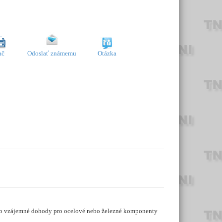
ač
Odoslať známemu
Otázka
pro vzájemné dohody pro ocelové nebo železné komponenty