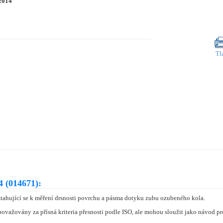
2014
Tl
 (014671):
tahující se k měření drsnosti povrchu a pásma dotyku zubu ozubeného kola.
ažovány za přísná kriteria přesnosti podle ISO, ale mohou sloužit jako návod 