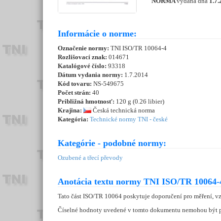
NORMA
vydaná dňa
1.7.
Informácie o norme:
Označenie normy:
TNI ISO/TR 10064-4
Rozlišovací znak:
014671
Katalógové číslo:
93318
Dátum vydania normy:
1.7.2014
Kód tovaru:
NS-549675
Počet strán:
40
Približná hmotnosť:
120 g (0.26 libier)
Krajina:
Česká technická norma
Kategória:
Technické normy TNI - české
Kategórie - podobné normy:
Ozubené a třecí převody
Anotácia textu normy TNI ISO/TR 10064-4
Tato část ISO/TR 10064 poskytuje doporučení pro měření, vz
Číselné hodnoty uvedené v tomto dokumentu nemohou být pov