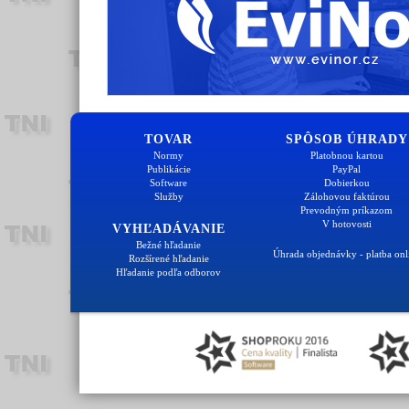
TOVAR
SPÔSOB ÚHRADY
Normy
Platobnou kartou
Publikácie
PayPal
Software
Dobierkou
Služby
Zálohovou faktúrou
Prevodným príkazom
V hotovosti
VYHĽADÁVANIE
Bežné hľadanie
Úhrada objednávky - platba onl
Rozšírené hľadanie
Hľadanie podľa odborov