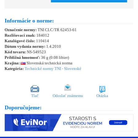
Informácie o norme:
Označenie normy:
TNI CLC/TR 62453-61
Rozlišovací znak:
184012
Katalógové číslo:
110414
Dátum vydania normy:
1.4.2010
Kód tovaru:
NS-549523
Približná hmotnosť:
36 g (0.08 libier)
Krajina:
Slovenská technická norma
Kategória:
Technické normy TNI - Slovenské
Tlač
Odoslať známemu
Otázka
Doporučujeme: