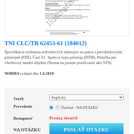
TNI CLC/TR 62453-61 (184012)
Špecifikácia rozhrania softvérových nástrojov na prácu s prevádzkovými
prístrojmi (FDT). Časť 61: Správca typu prístroja (DTM). Príručka pre
všeobecný model objektu (Norma na priame používanie ako STN).
NORMA
vydaná dňa
1.4.2010
Jazyk
Prevedenie
Tlačené - NA OTÁZKU
Predaj skončil
Dostupnosť
POSLAŤ OTÁZKU
NA OTÁZKU