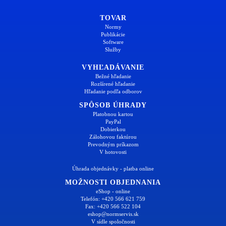
TOVAR
Normy
Publikácie
Software
Služby
VYHĽADÁVANIE
Bežné hľadanie
Rozšírené hľadanie
Hľadanie podľa odborov
SPÔSOB ÚHRADY
Platobnou kartou
PayPal
Dobierkou
Zálohovou faktúrou
Prevodným príkazom
V hotovosti
Úhrada objednávky - platba online
MOŽNOSTI OBJEDNANIA
eShop - online
Telefón: +420 566 621 759
Fax: +420 566 522 104
eshop@normservis.sk
V sídle spoločnosti