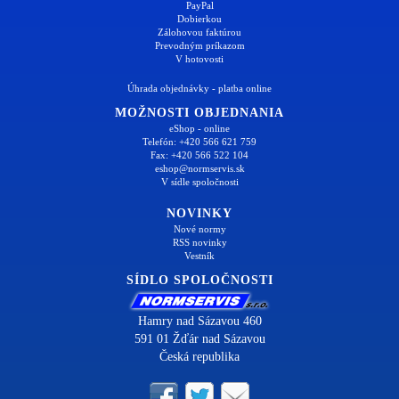
PayPal
Dobierkou
Zálohovou faktúrou
Prevodným príkazom
V hotovosti
Úhrada objednávky - platba online
MOŽNOSTI OBJEDNANIA
eShop - online
Telefón: +420 566 621 759
Fax: +420 566 522 104
eshop@normservis.sk
V sídle spoločnosti
NOVINKY
Nové normy
RSS novinky
Vestník
SÍDLO SPOLOČNOSTI
Hamry nad Sázavou 460
591 01 Žďár nad Sázavou
Česká republika