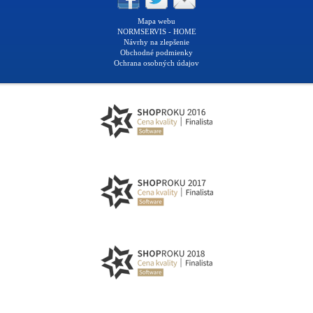
Mapa webu
NORMSERVIS - HOME
Návrhy na zlepšenie
Obchodné podmienky
Ochrana osobných údajov