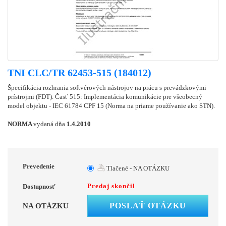
TNI CLC/TR 62453-515 (184012)
Špecifikácia rozhrania softvérových nástrojov na prácu s prevádzkovými
prístrojmi (FDT). Časť 515: Implementácia komunikácie pre všeobecný
model objektu - IEC 61784 CPF 15 (Norma na priame používanie ako STN).
NORMA
vydaná dňa
1.4.2010
Prevedenie
Tlačené - NA OTÁZKU
Predaj skončil
Dostupnosť
POSLAŤ OTÁZKU
NA OTÁZKU