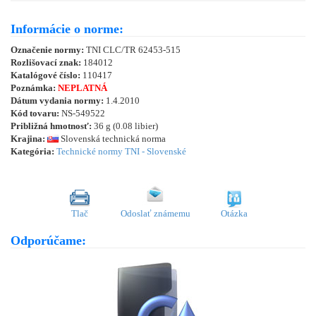
Informácie o norme:
Označenie normy:
TNI CLC/TR 62453-515
Rozlišovací znak:
184012
Katalógové číslo:
110417
Poznámka:
NEPLATNÁ
Dátum vydania normy:
1.4.2010
Kód tovaru:
NS-549522
Približná hmotnosť:
36 g (0.08 libier)
Krajina:
Slovenská technická norma
Kategória:
Technické normy TNI - Slovenské
Tlač
Odoslať známemu
Otázka
Odporúčame: