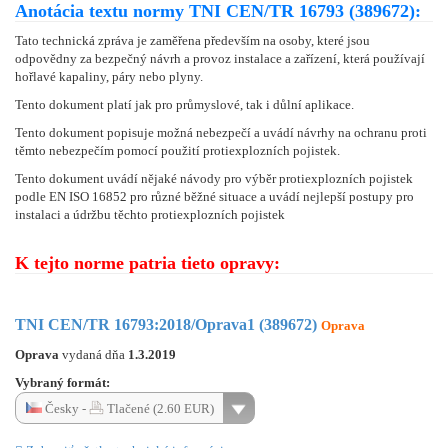
Anotácia textu normy TNI CEN/TR 16793 (389672):
Tato technická zpráva je zaměřena především na osoby, které jsou
odpovědny za bezpečný návrh a provoz instalace a zařízení, která používají
hořlavé kapaliny, páry nebo plyny.
Tento dokument platí jak pro průmyslové, tak i důlní aplikace.
Tento dokument popisuje možná nebezpečí a uvádí návrhy na ochranu proti
těmto nebezpečím pomocí použití protiexplozních pojistek.
Tento dokument uvádí nějaké návody pro výběr protiexplozních pojistek
podle EN ISO 16852 pro různé běžné situace a uvádí nejlepší postupy pro
instalaci a údržbu těchto protiexplozních pojistek
K tejto norme patria tieto opravy:
TNI CEN/TR 16793:2018/Oprava1 (389672)
Oprava
Oprava
vydaná dňa
1.3.2019
Vybraný formát:
Česky -
Tlačené (2.60 EUR)