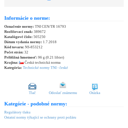
Informácie o norme:
Označenie normy:
TNI CEN/TR 16793
Rozlišovací znak:
389672
Katalógové číslo:
505250
Dátum vydania normy:
1.7.2018
Kód tovaru:
NS-853212
Počet strán:
32
Približná hmotnosť:
96 g (0.21 libier)
Krajina:
Česká technická norma
Kategória:
Technické normy TNI - české
Tlač
Odoslať známemu
Otázka
Kategórie - podobné normy:
Regulátory tlaku
Ostatní normy týkající se ochrany proti požáru