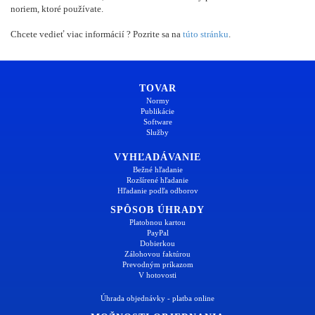
noriem, ktoré používate.
Chcete vedieť viac informácií ? Pozrite sa na
túto stránku
.
TOVAR
Normy
Publikácie
Software
Služby
VYHĽADÁVANIE
Bežné hľadanie
Rozšírené hľadanie
Hľadanie podľa odborov
SPÔSOB ÚHRADY
Platobnou kartou
PayPal
Dobierkou
Zálohovou faktúrou
Prevodným príkazom
V hotovosti
Úhrada objednávky - platba online