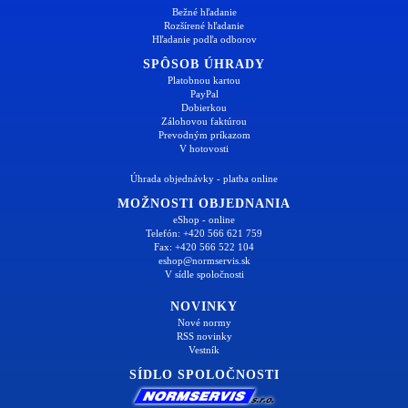
Bežné hľadanie
Rozšírené hľadanie
Hľadanie podľa odborov
SPÔSOB ÚHRADY
Platobnou kartou
PayPal
Dobierkou
Zálohovou faktúrou
Prevodným príkazom
V hotovosti
Úhrada objednávky - platba online
MOŽNOSTI OBJEDNANIA
eShop - online
Telefón: +420 566 621 759
Fax: +420 566 522 104
eshop@normservis.sk
V sídle spoločnosti
NOVINKY
Nové normy
RSS novinky
Vestník
SÍDLO SPOLOČNOSTI