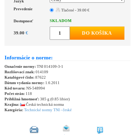
Jazyk
Prevedenie
Tlačené - 39.00 €
SKLADOM
Dostupnosť
39.00
€
DO KOŠÍKA
Informácie o norme:
Označenie normy:
TNI 014109-3-1
Rozlišovací znak:
014109
Katalógové číslo:
87622
Dátum vydania normy:
1.6.2011
Kód tovaru:
NS-548994
Počet strán:
118
Približná hmotnosť:
385 g (0.85 libier)
Krajina:
Česká technická norma
Kategória:
Technické normy TNI - české