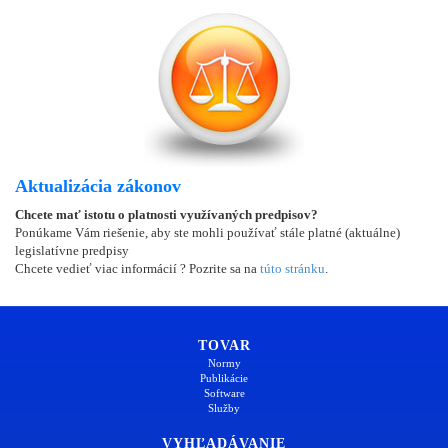
Aktualizácia zákonov
Chcete mať istotu o platnosti využívaných predpisov?
Ponúkame Vám riešenie, aby ste mohli používať stále platné (aktuálne)
legislatívne predpisy
Chcete vedieť viac informácií ? Pozrite sa na
túto stránku
.
TOVAR
Normy
Publikácie
Software
Služby
VYHĽADÁVANIE