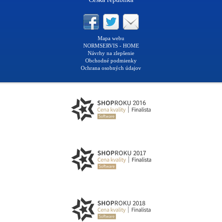
Mapa webu
NORMSERVIS - HOME
Návrhy na zlepšenie
Obchodné podmienky
Ochrana osobných údajov