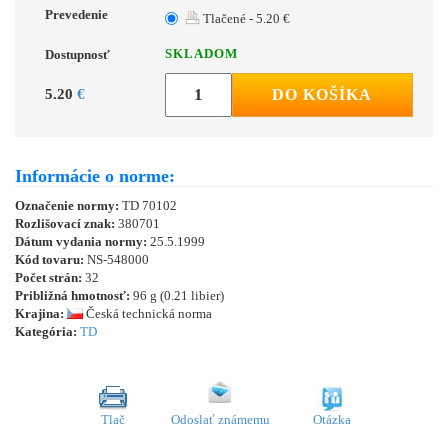
Prevedenie
Tlačené - 5.20 €
SKLADOM
Dostupnosť
5.20
€
DO KOŠÍKA
Informácie o norme:
Označenie normy:
TD 70102
Rozlišovací znak:
380701
Dátum vydania normy:
25.5.1999
Kód tovaru:
NS-548000
Počet strán:
32
Približná hmotnosť:
96 g (0.21 libier)
Krajina:
Česká technická norma
Kategória:
TD
Tlač
Odoslať známemu
Otázka