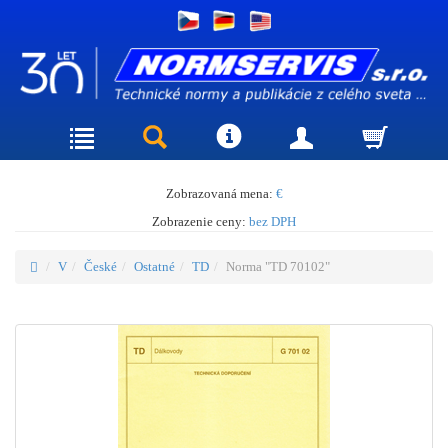
Zobrazovaná mena:
€
Zobrazenie ceny:
bez DPH
V
České
Ostatné
TD
Norma "TD 70102"