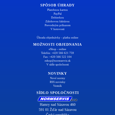
SPÔSOB ÚHRADY
Platobnou kartou
PayPal
Dobierkou
Zálohovou faktúrou
Prevodným príkazom
V hotovosti
Úhrada objednávky - platba online
MOŽNOSTI OBJEDNANIA
eShop - online
Telefón: +420 566 621 759
Fax: +420 566 522 104
eshop@normservis.sk
V sídle spoločnosti
NOVINKY
Nové normy
RSS novinky
Vestník
SÍDLO SPOLOČNOSTI
Hamry nad Sázavou 460
591 01 Žďár nad Sázavou
Česká republika