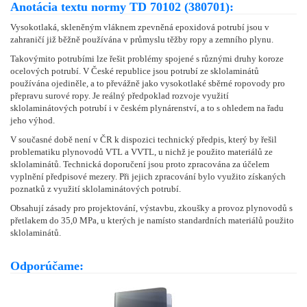
Anotácia textu normy TD 70102 (380701):
Vysokotlaká, skleněným vláknem zpevněná epoxidová potrubí jsou v
zahraničí již běžně používána v průmyslu těžby ropy a zemního plynu.
Takovýmito potrubími lze řešit problémy spojené s různými druhy koroze
ocelových potrubí. V České republice jsou potrubí ze sklolaminátů
používána ojediněle, a to převážně jako vysokotlaké sběrné ropovody pro
přepravu surové ropy. Je reálný předpoklad rozvoje využití
sklolaminátových potrubí i v českém plynárenství, a to s ohledem na řadu
jeho výhod.
V současné době není v ČR k dispozici technický předpis, který by řešil
problematiku plynovodů VTL a VVTL, u nichž je použito materiálů ze
sklolaminátů. Technická doporučení jsou proto zpracována za účelem
vyplnění předpisové mezery. Při jejich zpracování bylo využito získaných
poznatků z využití sklolaminátových potrubí.
Obsahují zásady pro projektování, výstavbu, zkoušky a provoz plynovodů s
přetlakem do 35,0 MPa, u kterých je namísto standardních materiálů použito
sklolaminátů.
Odporúčame: