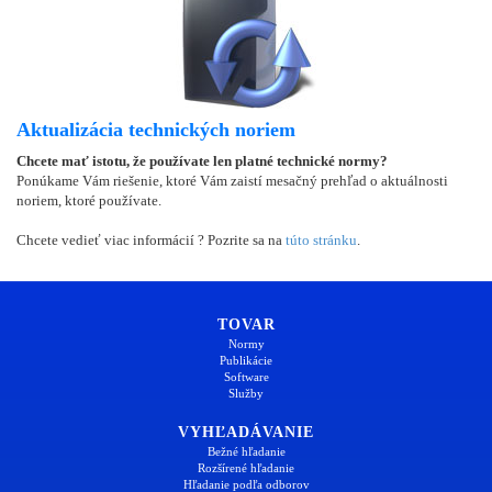
Aktualizácia technických noriem
Chcete mať istotu, že používate len platné technické normy?
Ponúkame Vám riešenie, ktoré Vám zaistí mesačný prehľad o aktuálnosti
noriem, ktoré používate.
Chcete vedieť viac informácií ? Pozrite sa na
túto stránku
.
TOVAR
Normy
Publikácie
Software
Služby
VYHĽADÁVANIE
Bežné hľadanie
Rozšírené hľadanie
Hľadanie podľa odborov