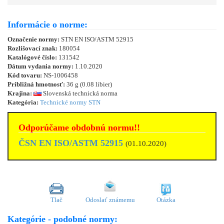
Informácie o norme:
Označenie normy:
STN EN ISO/ASTM 52915
Rozlišovací znak:
180054
Katalógové číslo:
131542
Dátum vydania normy:
1.10.2020
Kód tovaru:
NS-1006458
Približná hmotnosť:
36 g (0.08 libier)
Krajina:
Slovenská technická norma
Kategória:
Technické normy STN
Odporúčame obdobnú normu!!
ČSN EN ISO/ASTM 52915
(01.10.2020)
Tlač
Odoslať známemu
Otázka
Kategórie - podobné normy: