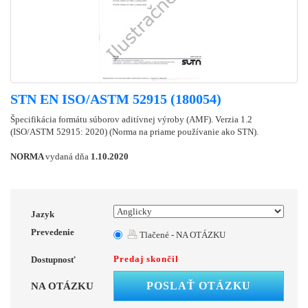
STN EN ISO/ASTM 52915 (180054)
Špecifikácia formátu súborov aditívnej výroby (AMF). Verzia 1.2
(ISO/ASTM 52915: 2020) (Norma na priame používanie ako STN).
NORMA
vydaná dňa
1.10.2020
Jazyk
Prevedenie
Tlačené - NA OTÁZKU
Predaj skončil
Dostupnosť
POSLAŤ OTÁZKU
NA OTÁZKU