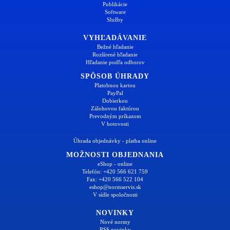
Publikácie
Software
Služby
VYHĽADÁVANIE
Bežné hľadanie
Rozšírené hľadanie
Hľadanie podľa odborov
SPÔSOB ÚHRADY
Platobnou kartou
PayPal
Dobierkou
Zálohovou faktúrou
Prevodným príkazom
V hotovosti
Úhrada objednávky - platba online
MOŽNOSTI OBJEDNANIA
eShop - online
Telefón: +420 566 621 759
Fax: +420 566 522 104
eshop@normservis.sk
V sídle spoločnosti
NOVINKY
Nové normy
RSS novinky