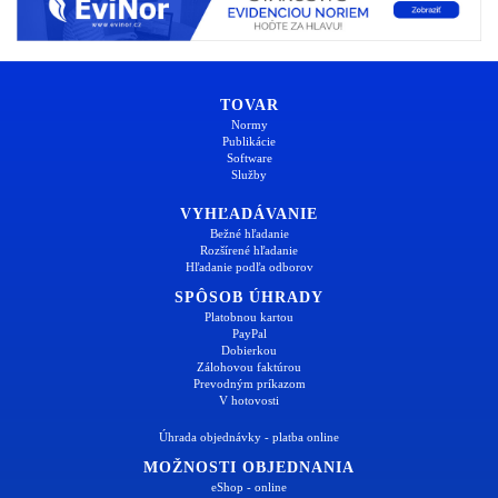
TOVAR
Normy
Publikácie
Software
Služby
VYHĽADÁVANIE
Bežné hľadanie
Rozšírené hľadanie
Hľadanie podľa odborov
SPÔSOB ÚHRADY
Platobnou kartou
PayPal
Dobierkou
Zálohovou faktúrou
Prevodným príkazom
V hotovosti
Úhrada objednávky - platba online
MOŽNOSTI OBJEDNANIA
eShop - online