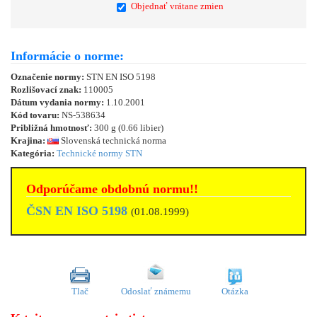
Objednať vrátane zmien
Informácie o norme:
Označenie normy:
STN EN ISO 5198
Rozlišovací znak:
110005
Dátum vydania normy:
1.10.2001
Kód tovaru:
NS-538634
Približná hmotnosť:
300 g (0.66 libier)
Krajina:
Slovenská technická norma
Kategória:
Technické normy STN
Odporúčame obdobnú normu!!
ČSN EN ISO 5198
(01.08.1999)
Tlač
Odoslať známemu
Otázka