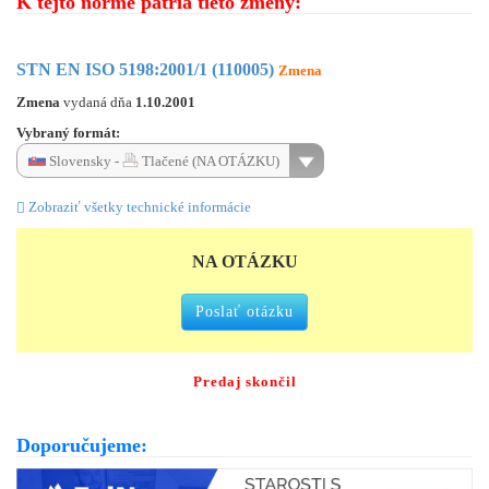
K tejto norme patria tieto zmeny:
STN EN ISO 5198:2001/1 (110005)
Zmena
Zmena
vydaná dňa
1.10.2001
Vybraný formát:
Slovensky -
Tlačené (NA OTÁZKU)
Zobraziť všetky technické informácie
NA OTÁZKU
Poslať otázku
Predaj skončil
Doporučujeme: