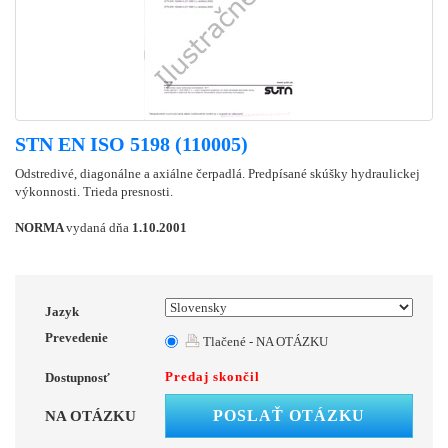
STN EN ISO 5198 (110005)
Odstredivé, diagonálne a axiálne čerpadlá. Predpísané skúšky hydraulickej
výkonnosti. Trieda presnosti.
NORMA
vydaná dňa
1.10.2001
Jazyk
Prevedenie
Tlačené - NA OTÁZKU
Predaj skončil
Dostupnosť
POSLAŤ OTÁZKU
NA OTÁZKU