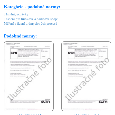
Kategórie - podobné normy:
Těsnění, ucpávky
Těsnění pro trubkové a hadicové spoje
Měření a řízení průmyslových procesů
Podobné normy:
STN EN 14772
STN EN 1514-1