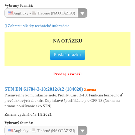
Vybraný formát:
Anglicky -
Tlačené (NA OTÁZKU)
Zobraziť všetky technické informácie
NA OTÁZKU
Poslať otázku
Predaj skončil
STN EN 61784-3-18:2012/A2 (184020)
Zmena
Priemyselné komunikačné siete. Profily. Časť 3-18: Funkčná bezpečnosť
prevádzkových zberníc. Doplnkové špecifikácie pre CPF 18 (Norma na
priame používanie ako STN).
Zmena
vydaná dňa
1.9.2021
Vybraný formát:
Anglicky -
Tlačené (NA OTÁZKU)