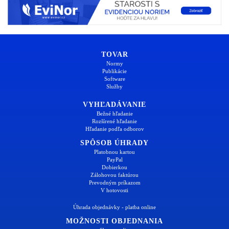
TOVAR
Normy
Publikácie
Software
Služby
VYHĽADÁVANIE
Bežné hľadanie
Rozšírené hľadanie
Hľadanie podľa odborov
SPÔSOB ÚHRADY
Platobnou kartou
PayPal
Dobierkou
Zálohovou faktúrou
Prevodným príkazom
V hotovosti
Úhrada objednávky - platba online
MOŽNOSTI OBJEDNANIA