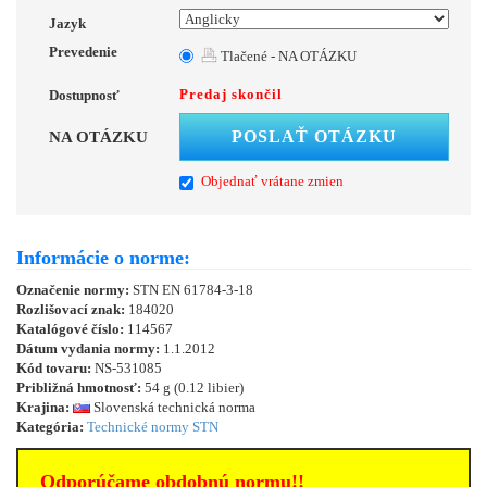
Jazyk
Prevedenie
Tlačené - NA OTÁZKU
Predaj skončil
Dostupnosť
POSLAŤ OTÁZKU
NA OTÁZKU
Objednať vrátane zmien
Informácie o norme:
Označenie normy:
STN EN 61784-3-18
Rozlišovací znak:
184020
Katalógové číslo:
114567
Dátum vydania normy:
1.1.2012
Kód tovaru:
NS-531085
Približná hmotnosť:
54 g (0.12 libier)
Krajina:
Slovenská technická norma
Kategória:
Technické normy STN
Odporúčame obdobnú normu!!