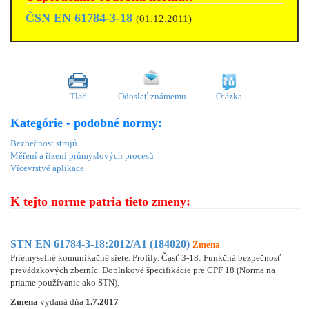
ČSN EN 61784-3-18
(01.12.2011)
Tlač
Odoslať známemu
Otázka
Kategórie - podobné normy:
Bezpečnost strojů
Měření a řízení průmyslových procesů
Vícevrstvé aplikace
K tejto norme patria tieto zmeny:
STN EN 61784-3-18:2012/A1 (184020)
Zmena
Priemyselné komunikačné siete. Profily. Časť 3-18: Funkčná bezpečnosť
prevádzkových zberníc. Doplnkové špecifikácie pre CPF 18 (Norma na
priame používanie ako STN).
Zmena
vydaná dňa
1.7.2017