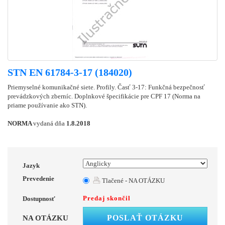
STN EN 61784-3-17 (184020)
Priemyselné komunikačné siete. Profily. Časť 3-17: Funkčná bezpečnosť
prevádzkových zberníc. Doplnkové špecifikácie pre CPF 17 (Norma na
priame používanie ako STN).
NORMA
vydaná dňa
1.8.2018
Jazyk
Prevedenie
Tlačené - NA OTÁZKU
Predaj skončil
Dostupnosť
POSLAŤ OTÁZKU
NA OTÁZKU