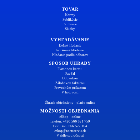
TOVAR
Normy
Publikácie
Software
Služby
VYHĽADÁVANIE
Bežné hľadanie
Rozšírené hľadanie
Hľadanie podľa odborov
SPÔSOB ÚHRADY
Platobnou kartou
PayPal
Dobierkou
Zálohovou faktúrou
Prevodným príkazom
V hotovosti
Úhrada objednávky - platba online
MOŽNOSTI OBJEDNANIA
eShop - online
Telefón: +420 566 621 759
Fax: +420 566 522 104
eshop@normservis.sk
V sídle spoločnosti