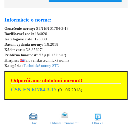
Informácie o norme:
Označenie normy:
STN EN 61784-3-17
Rozlišovací znak:
184020
Katalógové číslo:
126830
Dátum vydania normy:
1.8.2018
Kód tovaru:
NS-856271
Približná hmotnosť:
57 g (0.13 libier)
Krajina:
Slovenská technická norma
Kategória:
Technické normy STN
Odporúčame obdobnú normu!!
ČSN EN 61784-3-17
(01.06.2018)
Tlač
Odoslať známemu
Otázka