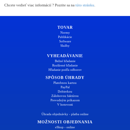
Chcete vedieť viac informácií ? Pozrite sa na
túto stránku
.
TOVAR
Normy
Publikácie
Software
Služby
VYHĽADÁVANIE
Bežné hľadanie
Rozšírené hľadanie
Hľadanie podľa odborov
SPÔSOB ÚHRADY
Platobnou kartou
PayPal
Dobierkou
Zálohovou faktúrou
Prevodným príkazom
V hotovosti
Úhrada objednávky - platba online
MOŽNOSTI OBJEDNANIA
eShop - online