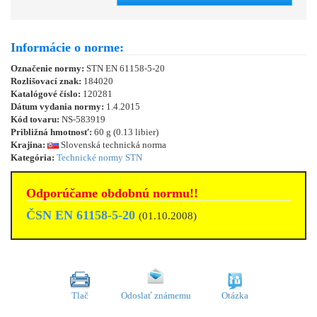
Informácie o norme:
Označenie normy:
STN EN 61158-5-20
Rozlišovací znak:
184020
Katalógové číslo:
120281
Dátum vydania normy:
1.4.2015
Kód tovaru:
NS-583919
Približná hmotnosť:
60 g (0.13 libier)
Krajina:
Slovenská technická norma
Kategória:
Technické normy STN
Odporúčame obdobnú normu!!
ČSN EN 61158-5-20
(01.10.2008)
Tlač
Odoslať známemu
Otázka