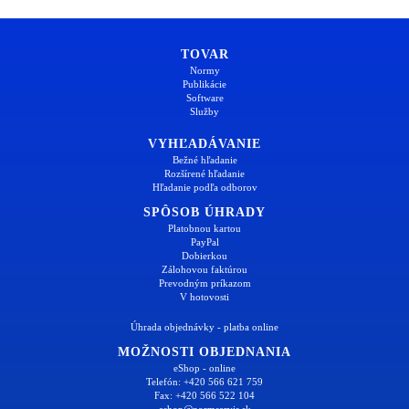
TOVAR
Normy
Publikácie
Software
Služby
VYHĽADÁVANIE
Bežné hľadanie
Rozšírené hľadanie
Hľadanie podľa odborov
SPÔSOB ÚHRADY
Platobnou kartou
PayPal
Dobierkou
Zálohovou faktúrou
Prevodným príkazom
V hotovosti
Úhrada objednávky - platba online
MOŽNOSTI OBJEDNANIA
eShop - online
Telefón: +420 566 621 759
Fax: +420 566 522 104
eshop@normservis.sk