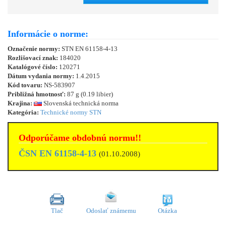
Informácie o norme:
Označenie normy:
STN EN 61158-4-13
Rozlišovací znak:
184020
Katalógové číslo:
120271
Dátum vydania normy:
1.4.2015
Kód tovaru:
NS-583907
Približná hmotnosť:
87 g (0.19 libier)
Krajina:
Slovenská technická norma
Kategória:
Technické normy STN
Odporúčame obdobnú normu!!
ČSN EN 61158-4-13
(01.10.2008)
Tlač
Odoslať známemu
Otázka