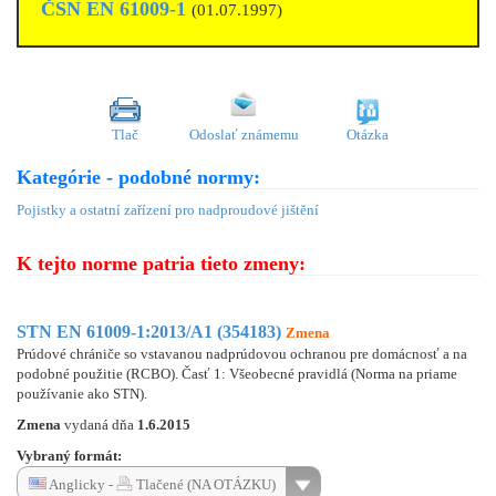
ČSN EN 61009-1
(01.07.1997)
Tlač
Odoslať známemu
Otázka
Kategórie - podobné normy:
Pojistky a ostatní zařízení pro nadproudové jištění
K tejto norme patria tieto zmeny:
STN EN 61009-1:2013/A1 (354183)
Zmena
Prúdové chrániče so vstavanou nadprúdovou ochranou pre domácnosť a na
podobné použitie (RCBO). Časť 1: Všeobecné pravidlá (Norma na priame
používanie ako STN).
Zmena
vydaná dňa
1.6.2015
Vybraný formát:
Anglicky -
Tlačené (NA OTÁZKU)