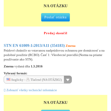
NA OTÁZKU
Poslať otázku
Predaj skončil
STN EN 61009-1:2013/A11 (354183)
Zmena
Prúdové chrániče so vstavanou nadprúdovou ochranou pre domácnosť a na
podobné použitie (RCBO). Časť 1: Všeobecné pravidlá (Norma na priame
používanie ako STN).
Zmena
vydaná dňa
1.3.2016
Vybraný formát:
Anglicky -
Tlačené (NA OTÁZKU)
Zobraziť všetky technické informácie
NA OTÁZKU