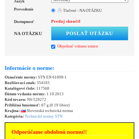
Jazyk
Prevedenie
Tlačené - NA OTÁZKU
Predaj skončil
Dostupnosť
POSLAŤ OTÁZKU
NA OTÁZKU
Objednať vrátane zmien
Informácie o norme:
Označenie normy:
STN EN 61009-1
Rozlišovací znak:
354183
Katalógové číslo:
117568
Dátum vydania normy:
1.10.2013
Kód tovaru:
NS-529272
Približná hmotnosť:
87 g (0.19 libier)
Krajina:
Slovenská technická norma
Kategória:
Technické normy STN
Odporúčame obdobnú normu!!