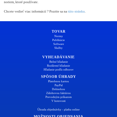
noriem, ktoré používate.
Chcete vedieť viac informácií ? Pozrite sa na
túto stránku
.
TOVAR
Normy
Publikácie
Software
Služby
VYHĽADÁVANIE
Bežné hľadanie
Rozšírené hľadanie
Hľadanie podľa odborov
SPÔSOB ÚHRADY
Platobnou kartou
PayPal
Dobierkou
Zálohovou faktúrou
Prevodným príkazom
V hotovosti
Úhrada objednávky - platba online
MOŽNOSTI OBJEDNANIA