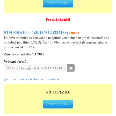
Poslať otázku
Predaj skončil
STN EN 61009-1:2013/A12 (354183)
Zmena
Prúdové chrániče so vstavanou nadprúdovou ochranou pre domácnosť a na
podobné použitie (RCBO). Časť 1: Všeobecné pravidlá (Norma na priame
používanie ako STN).
Zmena
vydaná dňa
1.1.2017
Vybraný formát:
Anglicky -
Tlačené (NA OTÁZKU)
Zobraziť všetky technické informácie
NA OTÁZKU
Poslať otázku