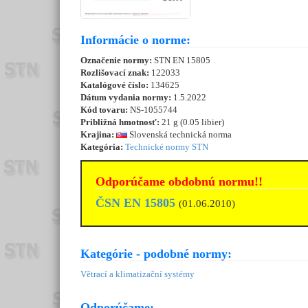
Informácie o norme:
Označenie normy:
STN EN 15805
Rozlišovací znak:
122033
Katalógové číslo:
134625
Dátum vydania normy:
1.5.2022
Kód tovaru:
NS-1055744
Približná hmotnosť:
21 g (0.05 libier)
Krajina:
Slovenská technická norma
Kategória:
Technické normy STN
Odporúčame obdobnú normu!!
ČSN EN 15805
(01.06.2010)
Kategórie - podobné normy:
Větrací a klimatizační systémy
Odporúčame: