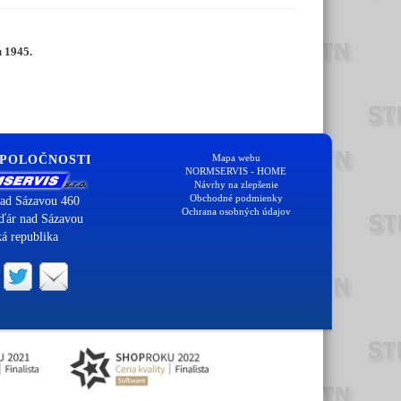
u 1945.
Mapa webu
SPOLOČNOSTI
NORMSERVIS - HOME
Návrhy na zlepšenie
Obchodné podmienky
ad Sázavou 460
Ochrana osobných údajov
ďár nad Sázavou
á republika