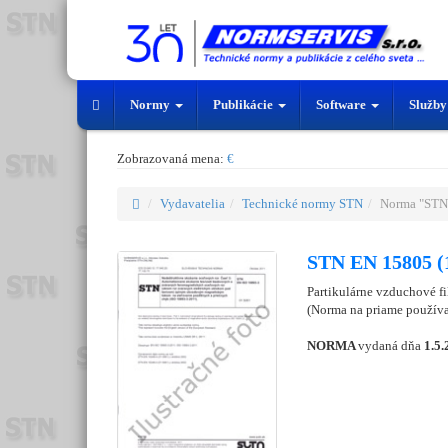
Normy
Publikácie
Software
Služb
Zobrazovaná mena:
€
Vydavatelia
Technické normy STN
Norma "STN
STN EN 15805 (
Partikulárne vzduchové fi
(Norma na priame používa
NORMA
vydaná dňa
1.5.