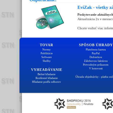
EviZak - všetky z
Poskytovanie aktuálnych
Aktualizácia 2x v mesiaci
Chcete vedieť viac inform
TOVAR
SPÔSOB ÚHRADY
Normy
Platobnou kartou
Publikácie
PayPal
Software
Dobierkou
Služby
Zálohovou faktúrou
Prevodným príkazom
V hotovosti
VYHĽADÁVANIE
Bežné hľadanie
Úhrada objednávky - platba onl
Rozšírené hľadanie
Hľadanie podľa odborov