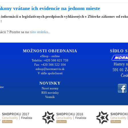
ákony vrátane ich evidencie na jednom mieste
 informácií o legislatívnych predpisoch vyhlásených v Zbierke zákonov od rok
 !
ácii ? Pozrite sa na
túto stránku
.
MOŽNOSTI OBJEDNANIA
SÍDLO 
eShop - online
Telefón: +420 566 621 759
Hamry n
Fax: +420 566 522 104
eshop@normservis.sk
591 01 Ž
V sídle spoločnosti
Česk
NOVINKY
ine
Nové normy
RSS novinky
Vestník