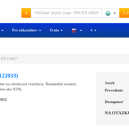
H
y
Pre zákazníkov
O nás
€
 EN 15805"
122033)
Jazyk
ltre na všeobecnú ventiláciu. Štandardné rozmery
nie ako STN).
Prevedenie
2022
Dostupnosť
NA OTÁZK