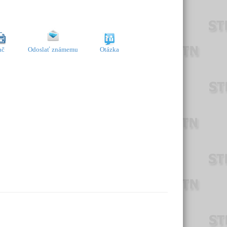
ač
Odoslať známemu
Otázka