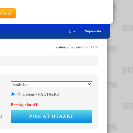
ľadať
Nápoveda
Zobrazenie ceny:
bez DPH
Tlačené - NA OTÁZKU
Predaj skončil
POSLAŤ OTÁZKU
U