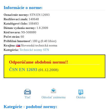
Informácie o norme:
Označenie normy:
STN EN 12693
Rozlišovací znak:
140648
Katalógové číslo:
108493
Dátum vydania normy:
1.8.2009
Kód tovaru:
NS-508880
Počet strán:
60
Približná hmotnosť:
180 g (0.40 libier)
Krajina:
Slovenská technická norma
Kategória:
Technické normy STN
Odporúčame obdobnú normu!!
ČSN EN 12693
(01.12.2008)
Tlač
Odoslať známemu
Otázka
Kategórie - podobné normy: