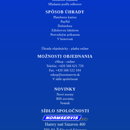
Hľadanie podľa odborov
SPÔSOB ÚHRADY
Platobnou kartou
PayPal
Dobierkou
Zálohovou faktúrou
Prevodným príkazom
V hotovosti
Úhrada objednávky - platba online
MOŽNOSTI OBJEDNANIA
eShop - online
Telefón: +420 566 621 759
Fax: +420 566 522 104
eshop@normservis.sk
V sídle spoločnosti
NOVINKY
Nové normy
RSS novinky
Vestník
SÍDLO SPOLOČNOSTI
Hamry nad Sázavou 460