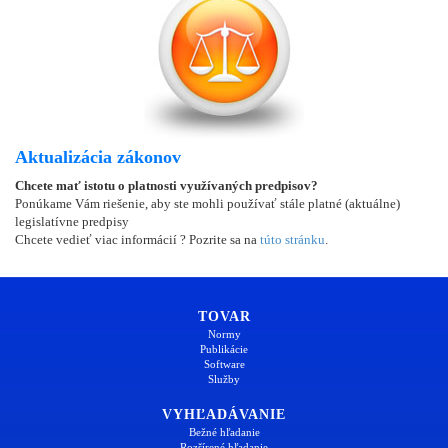
Aktualizácia zákonov
Chcete mať istotu o platnosti využívaných predpisov?
Ponúkame Vám riešenie, aby ste mohli používať stále platné (aktuálne)
legislatívne predpisy
Chcete vedieť viac informácií ? Pozrite sa na
túto stránku
.
TOVAR
Normy
Publikácie
Software
Služby
VYHĽADÁVANIE
Bežné hľadanie
Rozšírené hľadanie