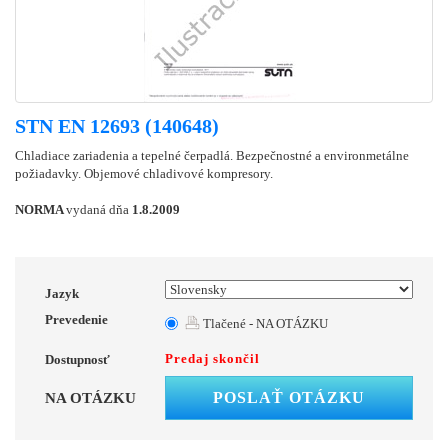
STN EN 12693 (140648)
Chladiace zariadenia a tepelné čerpadlá. Bezpečnostné a environmetálne
požiadavky. Objemové chladivové kompresory.
NORMA
vydaná dňa
1.8.2009
Jazyk
Prevedenie
Tlačené - NA OTÁZKU
Predaj skončil
Dostupnosť
POSLAŤ OTÁZKU
NA OTÁZKU