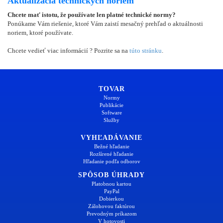
Aktualizácia technických noriem
Chcete mať istotu, že používate len platné technické normy?
Ponúkame Vám riešenie, ktoré Vám zaistí mesačný prehľad o aktuálnosti
noriem, ktoré používate.
Chcete vedieť viac informácií ? Pozrite sa na
túto stránku
.
TOVAR
Normy
Publikácie
Software
Služby
VYHĽADÁVANIE
Bežné hľadanie
Rozšírené hľadanie
Hľadanie podľa odborov
SPÔSOB ÚHRADY
Platobnou kartou
PayPal
Dobierkou
Zálohovou faktúrou
Prevodným príkazom
V hotovosti