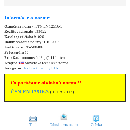
Informácie o norme:
Označenie normy:
STN EN 12516-3
Rozlišovací znak:
133022
Katalógové číslo:
91020
Dátum vydania normy:
1.10.2003
Kód tovaru:
NS-508486
Počet strán:
16
Približná hmotnosť:
48 g (0.11 libier)
Krajina:
Slovenská technická norma
Kategória:
Technické normy STN
Odporúčame obdobnú normu!!
ČSN EN 12516-3
(01.08.2003)
Tlač
Odoslať známemu
Otázka