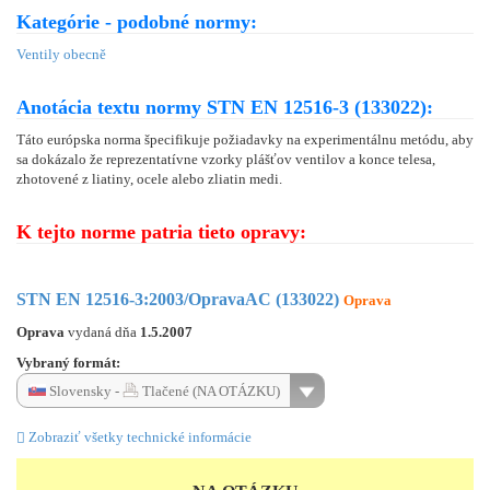
Kategórie - podobné normy:
Ventily obecně
Anotácia textu normy STN EN 12516-3 (133022):
Táto európska norma špecifikuje požiadavky na experimentálnu metódu, aby
sa dokázalo že reprezentatívne vzorky plášťov ventilov a konce telesa,
zhotovené z liatiny, ocele alebo zliatin medi.
K tejto norme patria tieto opravy:
STN EN 12516-3:2003/OpravaAC (133022)
Oprava
Oprava
vydaná dňa
1.5.2007
Vybraný formát:
Slovensky -
Tlačené (NA OTÁZKU)
Zobraziť všetky technické informácie