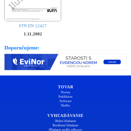
STN EN 12427
1.11.2002
Doporučujeme:
TOVAR
Normy
Publikácie
Software
Služby
VYHĽADÁVANIE
Bežné hľadanie
Rozšírené hľadanie
Hľadanie podľa odborov