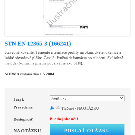
STN EN 12365-3 (166241)
Stavebné kovanie. Tesnenie a tesniace profily na okná, dvere, okenice a
ľahké obvodové plášte. Časť 3: Pružná deformácia po stlačení. Skúšobná
metóda (Norma na priame používanie ako STN).
NORMA
vydaná dňa
1.5.2004
Jazyk
Prevedenie
Tlačené - NA OTÁZKU
Predaj skončil
Dostupnosť
POSLAŤ OTÁZKU
NA OTÁZKU