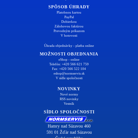
SPÔSOB ÚHRADY
Platobnou kartou
PayPal
Dobierkou
Zálohovou faktúrou
Prevodným príkazom
V hotovosti
Úhrada objednávky - platba online
MOŽNOSTI OBJEDNANIA
eShop - online
Telefón: +420 566 621 759
Fax: +420 566 522 104
eshop@normservis.sk
V sídle spoločnosti
NOVINKY
Nové normy
RSS novinky
Vestník
SÍDLO SPOLOČNOSTI
Hamry nad Sázavou 460
591 01 Žďár nad Sázavou