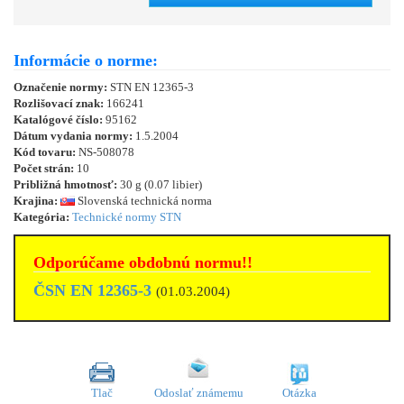
Informácie o norme:
Označenie normy:
STN EN 12365-3
Rozlišovací znak:
166241
Katalógové číslo:
95162
Dátum vydania normy:
1.5.2004
Kód tovaru:
NS-508078
Počet strán:
10
Približná hmotnosť:
30 g (0.07 libier)
Krajina:
Slovenská technická norma
Kategória:
Technické normy STN
Odporúčame obdobnú normu!!
ČSN EN 12365-3
(01.03.2004)
Tlač
Odoslať známemu
Otázka