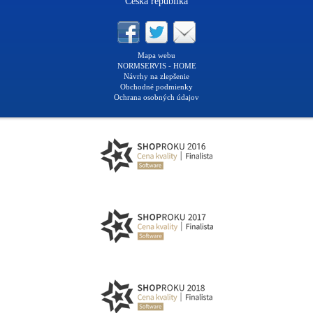
Česká republika
Mapa webu
NORMSERVIS - HOME
Návrhy na zlepšenie
Obchodné podmienky
Ochrana osobných údajov