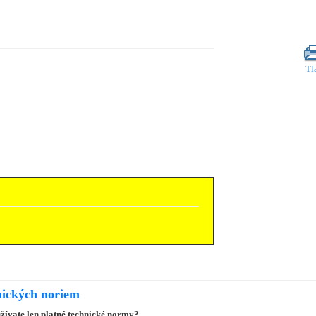
Tl
nických noriem
užívate len platné technické normy?