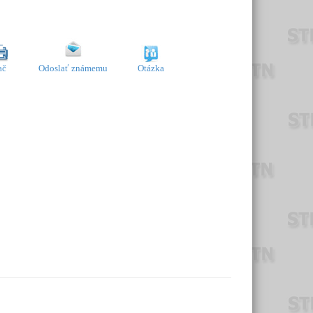
ač
Odoslať známemu
Otázka