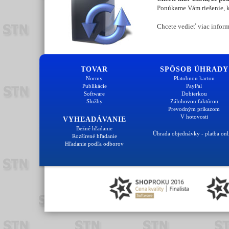
Ponúkame Vám riešenie, kt
Chcete vedieť viac inform
TOVAR
SPÔSOB ÚHRADY
Normy
Platobnou kartou
Publikácie
PayPal
Software
Dobierkou
Služby
Zálohovou faktúrou
Prevodným príkazom
V hotovosti
VYHĽADÁVANIE
Bežné hľadanie
Úhrada objednávky - platba onl
Rozšírené hľadanie
Hľadanie podľa odborov