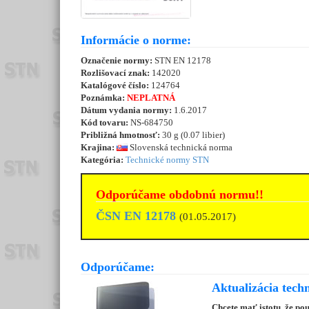
Informácie o norme:
Označenie normy:
STN EN 12178
Rozlišovací znak:
142020
Katalógové číslo:
124764
Poznámka:
NEPLATNÁ
Dátum vydania normy:
1.6.2017
Kód tovaru:
NS-684750
Približná hmotnosť:
30 g (0.07 libier)
Krajina:
Slovenská technická norma
Kategória:
Technické normy STN
Odporúčame obdobnú normu!!
ČSN EN 12178
(01.05.2017)
Odporúčame:
Aktualizácia tech
Chcete mať istotu, že po