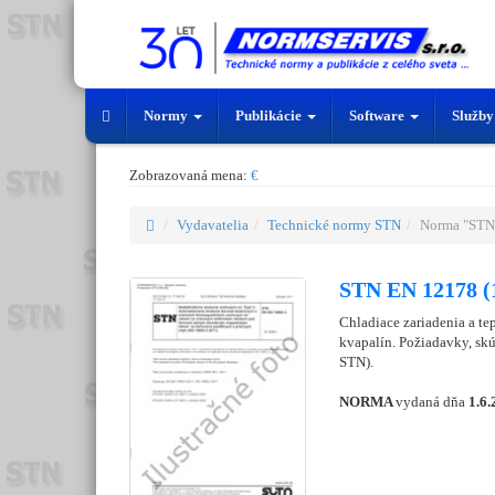
Normy
Publikácie
Software
Služb
Zobrazovaná mena:
€
Vydavatelia
Technické normy STN
Norma "STN
STN EN 12178 (
Chladiace zariadenia a te
kvapalín. Požiadavky, sk
STN).
NORMA
vydaná dňa
1.6.