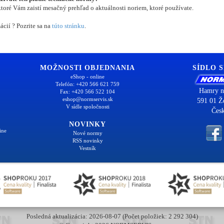
oré Vám zaistí mesačný prehľad o aktuálnosti noriem, ktoré používate.
ácií ? Pozrite sa na
túto stránku
.
MOŽNOSTI OBJEDNANIA
SÍDLO 
eShop - online
Telefón: +420 566 621 759
Hamry n
Fax: +420 566 522 104
eshop@normservis.sk
591 01 Ž
V sídle spoločnosti
Česk
NOVINKY
ine
Nové normy
RSS novinky
Vestník
Posledná aktualizácia: 2026-08-07 (Počet položiek: 2 292 304)