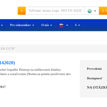
H
y
Pre zákazníkov
O nás
€
 EN 12178"
142020)
Prevedenie
pelné čerpadlá. Prístroje na indikovanie hladiny
úšanie a označovanie (Norma na priame používanie ako
Dostupnosť
2017
NA OTÁZK