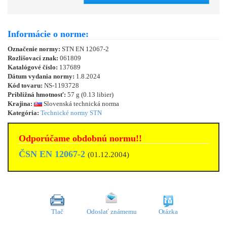
Informácie o norme:
Označenie normy:
STN EN 12067-2
Rozlišovací znak:
061809
Katalógové číslo:
137689
Dátum vydania normy:
1.8.2024
Kód tovaru:
NS-1193728
Približná hmotnosť:
57 g (0.13 libier)
Krajina:
Slovenská technická norma
Kategória:
Technické normy STN
Odporúčame obdobnú normu!!
ČSN EN 12067-2
(01.12.2004)
Tlač
Odoslať známemu
Otázka