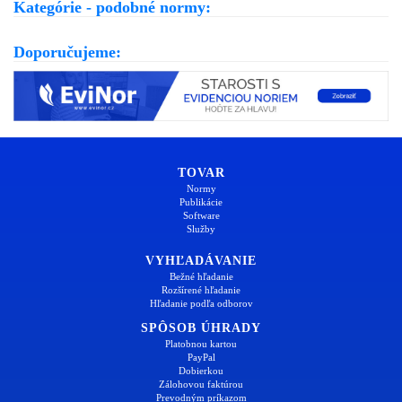
Kategórie - podobné normy:
Doporučujeme:
TOVAR
Normy
Publikácie
Software
Služby
VYHĽADÁVANIE
Bežné hľadanie
Rozšírené hľadanie
Hľadanie podľa odborov
SPÔSOB ÚHRADY
Platobnou kartou
PayPal
Dobierkou
Zálohovou faktúrou
Prevodným príkazom