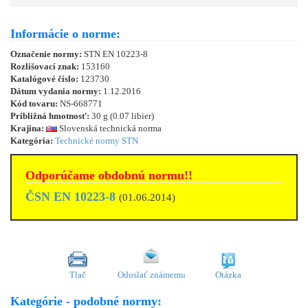
Informácie o norme:
Označenie normy:
STN EN 10223-8
Rozlišovací znak:
153160
Katalógové číslo:
123730
Dátum vydania normy:
1.12.2016
Kód tovaru:
NS-668771
Približná hmotnosť:
30 g (0.07 libier)
Krajina:
Slovenská technická norma
Kategória:
Technické normy STN
Odporúčame obdobnú normu!!
ČSN EN 10223-8
(01.06.2014)
Tlač
Odoslať známemu
Otázka
Kategórie - podobné normy: