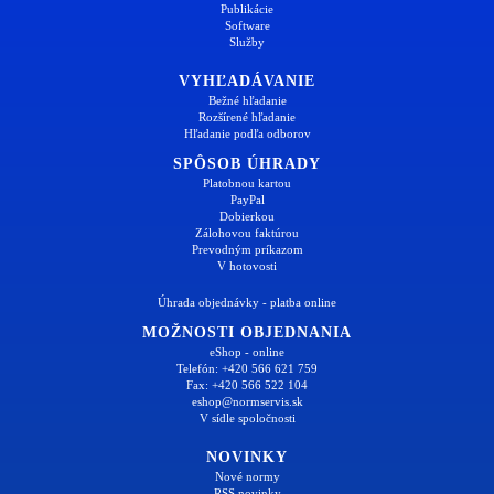
Publikácie
Software
Služby
VYHĽADÁVANIE
Bežné hľadanie
Rozšírené hľadanie
Hľadanie podľa odborov
SPÔSOB ÚHRADY
Platobnou kartou
PayPal
Dobierkou
Zálohovou faktúrou
Prevodným príkazom
V hotovosti
Úhrada objednávky - platba online
MOŽNOSTI OBJEDNANIA
eShop - online
Telefón: +420 566 621 759
Fax: +420 566 522 104
eshop@normservis.sk
V sídle spoločnosti
NOVINKY
Nové normy
RSS novinky