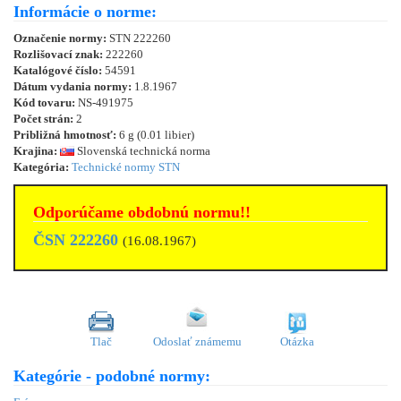
Informácie o norme:
Označenie normy:
STN 222260
Rozlišovací znak:
222260
Katalógové číslo:
54591
Dátum vydania normy:
1.8.1967
Kód tovaru:
NS-491975
Počet strán:
2
Približná hmotnosť:
6 g (0.01 libier)
Krajina:
Slovenská technická norma
Kategória:
Technické normy STN
Odporúčame obdobnú normu!!
ČSN 222260
(16.08.1967)
Tlač
Odoslať známemu
Otázka
Kategórie - podobné normy: